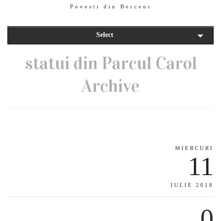
Povesti din Berceni
Select
statui din Parcul Carol
Archive
MIERCURI
11
IULIE 2018
0