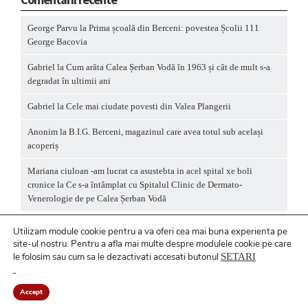
George Parvu
la
Prima școală din Berceni: povestea Școlii 111
George Bacovia
Gabriel
la
Cum arăta Calea Șerban Vodă în 1963 și cât de mult s-a
degradat în ultimii ani
Gabriel
la
Cele mai ciudate povesti din Valea Plangerii
Anonim
la
B.I.G. Berceni, magazinul care avea totul sub același
acoperiș
Mariana ciuloan -am lucrat ca asustebta in acel spital xe boli
cronice
la
Ce s-a întâmplat cu Spitalul Clinic de Dermato-
Venerologie de pe Calea Șerban Vodă
Utilizam module cookie pentru a va oferi cea mai buna experienta pe
site-ul nostru.
Pentru a
afla mai multe despre modulele cookie pe care
le folosim sau cum sa le dezactivati accesati butonul
SETARI
Politică privind fișierele cookies
/ Politică de
confidențialitate
Accept