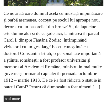
Ce ne arată oare domnul acela cu mustață impunătoare
și barbă asemenea, cocoțat pe soclul lui aproape nou,
decorat cu un basorelief din bronz? Și, de fapt cine
este dumnealui și de ce șade aici, la intrarea în parcul
Carol I, dinspre Fântâna Zodiac, întâmpinând
vizitatorii cu un gest larg? Faceți cunoștință cu
doctorul Constantin Istrati, o personalitate importantă
a științei românești: a fost profesor universitar şi
membru al Academiei Române, ministru în mai multe
guverne şi primar al capitalei în perioada octombrie
1912 – martie 1913. De ce i-a fost ridicată o statuie în
parcul Carol? Pentru că dumnealui a fost nimeni […]
read more