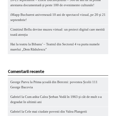
atestarea documentară și peste 100 de evenimente culturale!
iMapp Bucharest aniversează 10 ani de spectacol vizual, pe 20 și 21
septembrie!
Cimitirul Bellu devine muzeu virtual: un proiect digital care merită
toată atenția
Hai la teatru la Bibanu’ – Teatrul din Sectorul 4 va purta numele
marelui „Dem Rădulescu”
Comentarii recente
George Parvu
la
Prima școală din Berceni: povestea Școlii 111
George Bacovia
Gabriel
la
Cum arăta Calea Șerban Vodă în 1963 și cât de mult s-a
degradat în ultimii ani
Gabriel
la
Cele mai ciudate povesti din Valea Plangerii