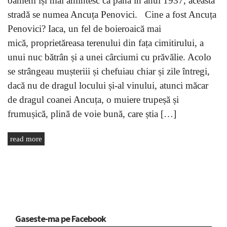
oameni își mai amintesc că până în anul 1937, această
stradă se numea Ancuța Penovici. Cine a fost Ancuța
Penovici? Iaca, un fel de boieroaică mai
mică, proprietăreasa terenului din fața cimitirului, a
unui nuc bătrân și a unei cârciumi cu prăvălie. Acolo
se strângeau mușteriii și chefuiau chiar și zile întregi,
dacă nu de dragul locului și-al vinului, atunci măcar
de dragul coanei Ancuța, o muiere trupeșă și
frumușică, plină de voie bună, care știa […]
read more
Gaseste-ma pe Facebook