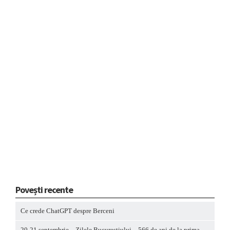
Povești recente
Ce crede ChatGPT despre Berceni
20-21 septembrie – Zilele Bucureștiului – 566 de ani de la prima