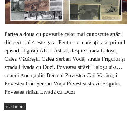
Partea a doua cu poveștile celor mai cunoscute străzi
din sectorul 4 este gata. Pentru cei care ați ratat primul
episod, îl găsiți AICI. Astăzi, despre strada Laloșu,
Calea Văcărești, Calea Șerban Vodă, strada Frigului și
strada Livada cu Duzi. Povestea străzii Laloșu și-a…
coanei Ancuța din Berceni Povestea Căii Văcărești
Povestea Căii Șerban Vodă Povestea străzii Frigului
Povestea strãzii Livada cu Duzi
read more