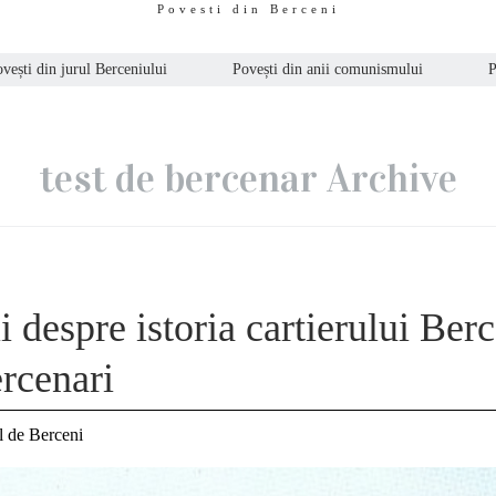
Povesti din Berceni
vești din jurul Berceniului
Povești din anii comunismului
P
test de bercenar Archive
i despre istoria cartierului Ber
rcenari
l de Berceni