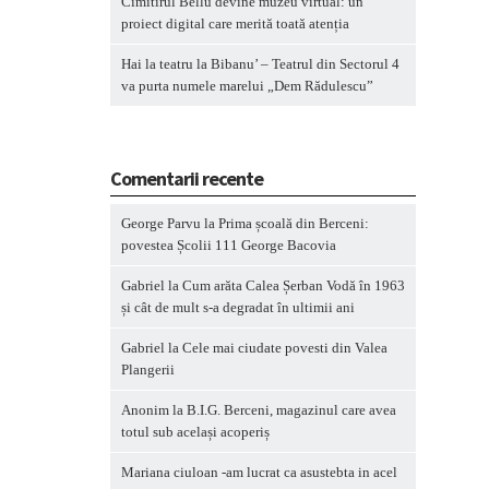
Cimitirul Bellu devine muzeu virtual: un
proiect digital care merită toată atenția
Hai la teatru la Bibanu’ – Teatrul din Sectorul 4
va purta numele marelui „Dem Rădulescu”
Comentarii recente
George Parvu
la
Prima școală din Berceni:
povestea Școlii 111 George Bacovia
Gabriel
la
Cum arăta Calea Șerban Vodă în 1963
și cât de mult s-a degradat în ultimii ani
Gabriel
la
Cele mai ciudate povesti din Valea
Plangerii
Anonim
la
B.I.G. Berceni, magazinul care avea
totul sub același acoperiș
Mariana ciuloan -am lucrat ca asustebta in acel