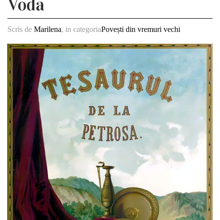
Voda
Scris de
Marilena
, in categoria
Povești din vremuri vechi