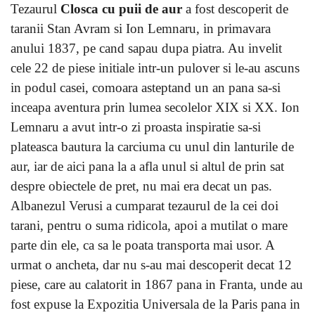
Tezaurul
Closca cu puii de aur
a fost descoperit de
taranii Stan Avram si Ion Lemnaru, in primavara
anului 1837, pe cand sapau dupa piatra. Au invelit
cele 22 de piese initiale intr-un pulover si le-au ascuns
in podul casei, comoara asteptand un an pana sa-si
inceapa aventura prin lumea secolelor XIX si XX. Ion
Lemnaru a avut intr-o zi proasta inspiratie sa-si
plateasca bautura la carciuma cu unul din lanturile de
aur, iar de aici pana la a afla unul si altul de prin sat
despre obiectele de pret, nu mai era decat un pas.
Albanezul Verusi a cumparat tezaurul de la cei doi
tarani, pentru o suma ridicola, apoi a mutilat o mare
parte din ele, ca sa le poata transporta mai usor. A
urmat o ancheta, dar nu s-au mai descoperit decat 12
piese, care au calatorit in 1867 pana in Franta, unde au
fost expuse la Expozitia Universala de la Paris pana in