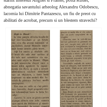
starnit interesul Angliei si Frantei, pofta Rusiei,
abnegatia savantului arheolog Alexandru Odobescu,
lacomia lui Dimitrie Pantazescu, un fiu de preot cu
abilitati de acrobat, precum si un blestem stravechi?