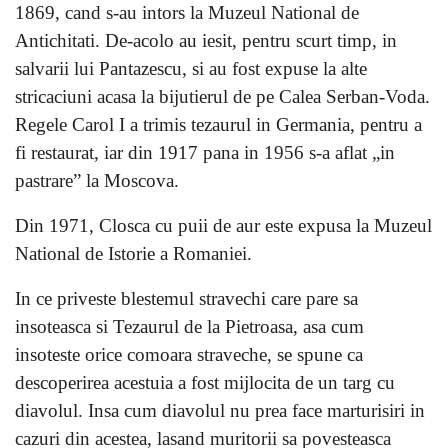
1869, cand s-au intors la Muzeul National de
Antichitati. De-acolo au iesit, pentru scurt timp, in
salvarii lui Pantazescu, si au fost expuse la alte
stricaciuni acasa la bijutierul de pe Calea Serban-Voda.
Regele Carol I a trimis tezaurul in Germania, pentru a
fi restaurat, iar din 1917 pana in 1956 s-a aflat „in
pastrare” la Moscova.
Din 1971, Closca cu puii de aur este expusa la Muzeul
National de Istorie a Romaniei.
In ce priveste blestemul stravechi care pare sa
insoteasca si Tezaurul de la Pietroasa, asa cum
insoteste orice comoara straveche, se spune ca
descoperirea acestuia a fost mijlocita de un targ cu
diavolul. Insa cum diavolul nu prea face marturisiri in
cazuri din acestea, lasand muritorii sa povesteasca