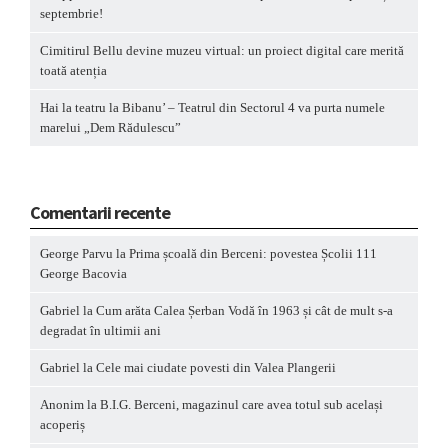
septembrie!
Cimitirul Bellu devine muzeu virtual: un proiect digital care merită
toată atenția
Hai la teatru la Bibanu’ – Teatrul din Sectorul 4 va purta numele
marelui „Dem Rădulescu”
Comentarii recente
George Parvu
la
Prima școală din Berceni: povestea Școlii 111
George Bacovia
Gabriel
la
Cum arăta Calea Șerban Vodă în 1963 și cât de mult s-a
degradat în ultimii ani
Gabriel
la
Cele mai ciudate povesti din Valea Plangerii
Anonim
la
B.I.G. Berceni, magazinul care avea totul sub același
acoperiș