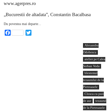
www.agerpres.ro
„Bucurestii de altadata”, Constantin Bacalbasa
Du povestea mai departe...
Facebook
Twitter
Alexandru
Odobescu
atelier pe Calea
Serban Voda
blestemul
tezaurului de la
Pietroasele
Closca cu puii
de aur
tezaurul
de la Pietroasele