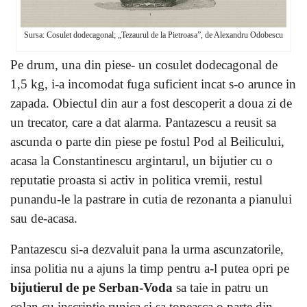
Sursa: Cosulet dodecagonal; „Tezaurul de la Pietroasa”, de Alexandru Odobescu
Pe drum, una din piese- un cosulet dodecagonal de
1,5 kg, i-a incomodat fuga suficient incat s-o arunce in
zapada. Obiectul din aur a fost descoperit a doua zi de
un trecator, care a dat alarma. Pantazescu a reusit sa
ascunda o parte din piese pe fostul Pod al Beilicului,
acasa la Constantinescu argintarul, un bijutier cu o
reputatie proasta si activ in politica vremii, restul
punandu-le la pastrare in cutia de rezonanta a pianului
sau de-acasa.
Pantazescu si-a dezvaluit pana la urma ascunzatorile,
insa politia nu a ajuns la timp pentru a-l putea opri pe
bijutierul de pe Serban-Voda
sa taie in patru un
colan cu inscriptie runica si sa topeasca o parte din