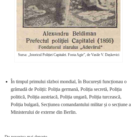
Sursa: „Istoricul Poliției Capitalei. Fosta Agie”, de Vasile V. Dașkevici
În timpul primului război mondial, în București funcționau o
grămadă de Poliții: Poliția germană, Poliția secretă, Poliția
politică, Poliția austriacă, Poliția ungară, Poliția turcească,
Poliția bulgară, Secțiunea comandantului militar și o secțiune a
Ministerului de externe din Berlin.
Du povestea mai departe...