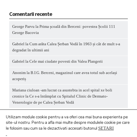
Comentarii recente
George Parvu
la
Prima școală din Berceni: povestea Școlii 111
George Bacovia
Gabriel
la
Cum arăta Calea Șerban Vodă în 1963 și cât de mult s-a
degradat în ultimii ani
Gabriel
la
Cele mai ciudate povesti din Valea Plangerii
Anonim
la
B.I.G. Berceni, magazinul care avea totul sub același
acoperiș
Mariana ciuloan -am lucrat ca asustebta in acel spital xe boli
cronice
la
Ce s-a întâmplat cu Spitalul Clinic de Dermato-
Venerologie de pe Calea Șerban Vodă
Utilizam module cookie pentru a va oferi cea mai buna experienta pe
site-ul nostru.
Pentru a
afla mai multe despre modulele cookie pe care
le folosim sau cum sa le dezactivati accesati butonul
SETARI
Politică privind fișierele cookies
/ Politică de