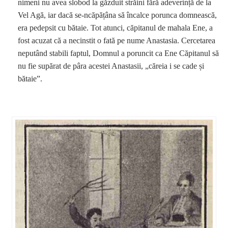
nimeni nu avea slobod la găzduit străini fără adeverință de la
Vel Agă, iar dacă se-ncăpățâna să încalce porunca domnească,
era pedepsit cu bătaie. Tot atunci, căpitanul de mahala Ene, a
fost acuzat că a necinstit o fată pe nume Anastasia. Cercetarea
neputând stabili faptul, Domnul a poruncit ca Ene Căpitanul să
nu fie supărat de pâra acestei Anastasii, „căreia i se cade și
bătaie”.