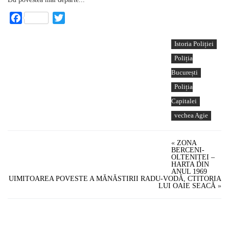
Facebook
Twitter
Istoria Poliției
Poliția
București
Poliția
Capitalei
vechea Agie
«
ZONA
BERCENI-
OLTENIȚEI –
HARTA DIN
ANUL 1969
UIMITOAREA POVESTE A MĂNĂSTIRII RADU-VODĂ, CTITORIA
LUI OAIE SEACĂ
»