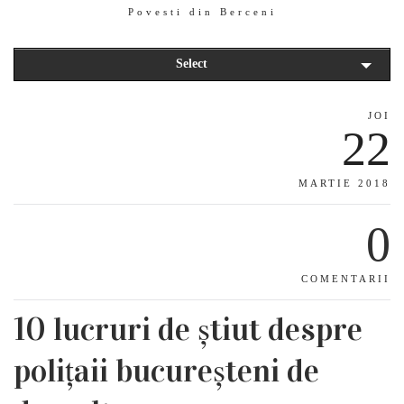
Povesti din Berceni
Select
JOI
22
MARTIE 2018
0
COMENTARII
10 lucruri de știut despre
polițaii bucureșteni de