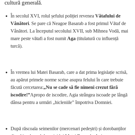
cultură generală.
În secolul XVI, rolul șefului poliției revenea
Vătafului de
Vânători
. Se pare că Neagoe Basarab a fost primul Vătaf de
Vânători. La începutul secolului XVII, sub Mihnea Vodă, mai
mare peste vătafi a fost numit
Aga
(titulatură cu influență
turcă).
În vremea lui Matei Basarab, care a dat prima legislație scrisă,
au apărut primele norme scrise asupra felului în care trebuie
făcută cercetarea:
„Nu se cade să fie nimeni crezut fără
iscodire!”
Apropo de iscodire, Agia strângea iscoade pe lângă
dânsa pentru a urmări „hicleniile” împotriva Domniei.
După răscoala seimenilor (mercenari pedeștri) și dorobanților