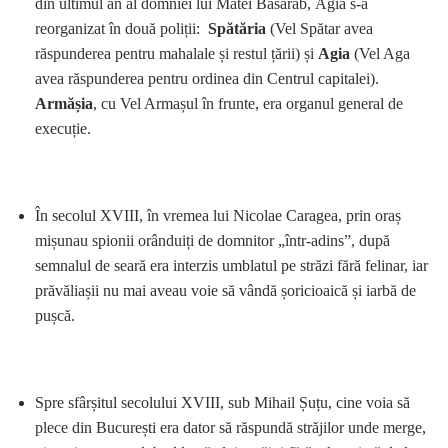
din ultimul an al domniei lui Matei Basarab, Agia s-a
reorganizat în două poliții:
Spătăria
(Vel Spătar avea
răspunderea pentru mahalale și restul țării) și
Agia
(Vel Aga
avea răspunderea pentru ordinea din Centrul capitalei).
Armășia
, cu Vel Armașul în frunte, era organul general de
execuție.
În secolul XVIII, în vremea lui Nicolae Caragea, prin oraș
mișunau spionii orânduiți de domnitor „într-adins”, după
semnalul de seară era interzis umblatul pe străzi fără felinar, iar
prăvăliașii nu mai aveau voie să vândă șoricioaică și iarbă de
pușcă.
Spre sfârșitul secolului XVIII, sub Mihail Șuțu, cine voia să
plece din București era dator să răspundă străjilor unde merge,