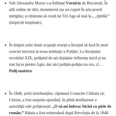
Sub Alexandru Moruz s-a înființat
Vornicia
de București. În
altă ordine de idei, domnitorul era un expert în arta țeserii
intrigilor, și obișnuia să ceară lui Vel Aga să iasă la „ „tiptilâc”
(inspecții inopinate).
În timpul celor două ocupații rusești a început să facă în mod
concret trecerea la noua instituție a Poliției. La începutul
secolului XIX, polițaiul de azi depășise influența turcă și nu
mai lucra pentru Agie, dar nici polițist-polițist nu era, ci…
Poliț-maistru
.
În 1848, șeful dorobanților, căpitanul Costache Chihaia zis
Chioru, a fost surprins spunând, în plină desfășurare a
autorității sale polițienești:
„O să-mi îmbrac biciul cu piele de
român.”
Bătaia a fost reintrodusă după Revoluția de la 1848