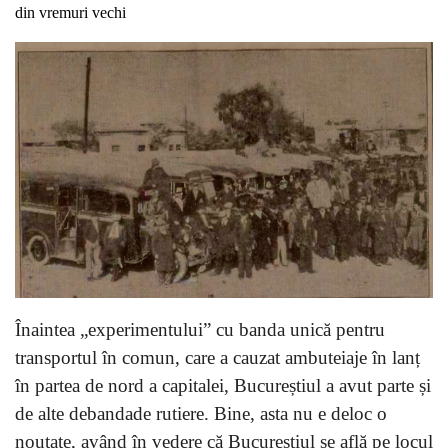
din vremuri vechi
Înaintea „experimentului” cu banda unică pentru
transportul în comun, care a cauzat ambuteiaje în lanț
în partea de nord a capitalei, Bucureștiul a avut parte și
de alte debandade rutiere. Bine, asta nu e deloc o
noutate, având în vedere că Bucureștiul se află pe locul