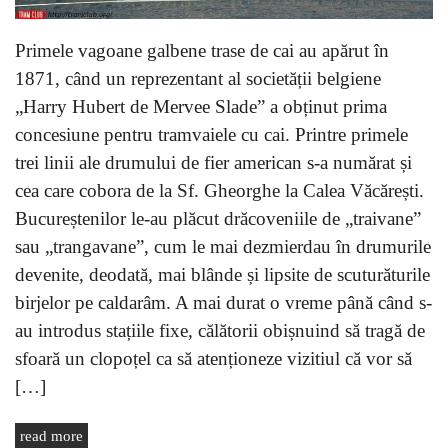
Primele vagoane galbene trase de cai au apărut în
1871, când un reprezentant al societății belgiene
„Harry Hubert de Mervee Slade” a obținut prima
concesiune pentru tramvaiele cu cai. Printre primele
trei linii ale drumului de fier american s-a numărat și
cea care cobora de la Sf. Gheorghe la Calea Văcărești.
Bucureștenilor le-au plăcut drăcoveniile de „traivane”
sau „trangavane”, cum le mai dezmierdau în drumurile
devenite, deodată, mai blânde și lipsite de scuturăturile
birjelor pe caldarâm. A mai durat o vreme până când s-
au introdus stațiile fixe, călătorii obișnuind să tragă de
sfoară un clopoțel ca să atenționeze vizitiul că vor să
[…]
read more