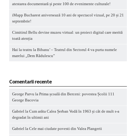
atestarea documentară și peste 100 de evenimente culturale!
iMapp Bucharest aniversează 10 ani de spectacol vizual, pe 20 și 21
septembrie!
Cimitirul Bellu devine muzeu virtual: un proiect digital care merită
toată atenția
Hai la teatru la Bibanu’ – Teatrul din Sectorul 4 va purta numele
marelui „Dem Rădulescu”
Comentarii recente
George Parvu
la
Prima școală din Berceni: povestea Școlii 111
George Bacovia
Gabriel
la
Cum arăta Calea Șerban Vodă în 1963 și cât de mult s-a
degradat în ultimii ani
Gabriel
la
Cele mai ciudate povesti din Valea Plangerii