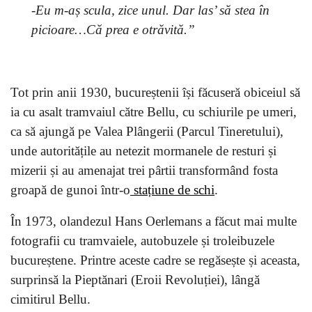
-Eu m-aș scula, zice unul. Dar las’ să stea în
picioare…Că prea e otrăvită.”
Tot prin anii 1930, bucureștenii își făcuseră obiceiul să
ia cu asalt tramvaiul către Bellu, cu schiurile pe umeri,
ca să ajungă pe Valea Plângerii (Parcul Tineretului),
unde autoritățile au netezit mormanele de resturi și
mizerii și au amenajat trei pârtii transformând fosta
groapă de gunoi într-o
stațiune de schi
.
În 1973, olandezul Hans Oerlemans a făcut mai multe
fotografii cu tramvaiele, autobuzele și troleibuzele
bucureștene. Printre aceste cadre se regăsește și aceasta,
surprinsă la Pieptănari (Eroii Revoluției), lângă
cimitirul Bellu.