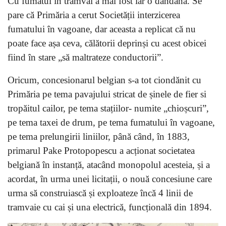
Cu fumatul în tramvai a mai fost iar o dandana. Se
pare că Primăria a cerut Societății interzicerea
fumatului în vagoane, dar aceasta a replicat că nu
poate face așa ceva, călătorii deprinși cu acest obicei
fiind în stare „să maltrateze conductorii”.
Oricum, concesionarul belgian s-a tot ciondănit cu
Primăria pe tema pavajului stricat de șinele de fier si
tropăitul cailor, pe tema stațiilor- numite „chioșcuri”,
pe tema taxei de drum, pe tema fumatului în vagoane,
pe tema prelungirii liniilor, până când, în 1883,
primarul Pake Protopopescu a acționat societatea
belgiană în instanță, atacând monopolul acesteia, și a
acordat, în urma unei licitații, o nouă concesiune care
urma să construiască și exploateze încă 4 linii de
tramvaie cu cai și una electrică, funcțională din 1894.