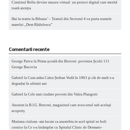
Cimitirul Bellu devine muzeu virtual: un proiect digital care merită
toată atenția
Hai la teatru la Bibanu’ – Teatrul din Sectorul 4 va purta numele
marelui „Dem Rădulescu”
Comentarii recente
George Parvu
la
Prima școală din Berceni: povestea Școlii 111
George Bacovia
Gabriel
la
Cum arăta Calea Șerban Vodă în 1963 și cât de mult s-a
degradat în ultimii ani
Gabriel
la
Cele mai ciudate povesti din Valea Plangerii
Anonim
la
B.I.G. Berceni, magazinul care avea totul sub același
acoperiș
Mariana ciuloan -am lucrat ca asustebta in acel spital xe boli
cronice
la
Ce s-a întâmplat cu Spitalul Clinic de Dermato-