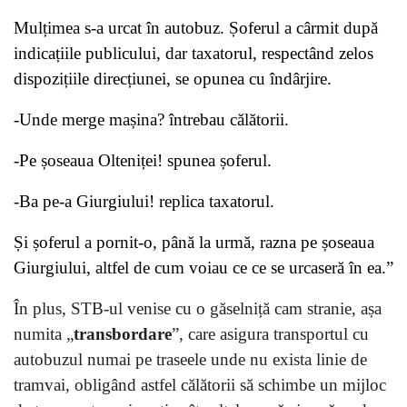
Mulțimea s-a urcat în autobuz. Șoferul a cârmit după
indicațiile publicului, dar taxatorul, respectând zelos
dispozițiile direcțiunei, se opunea cu îndârjire.
-Unde merge mașina? întrebau călătorii.
-Pe șoseaua Olteniței! spunea șoferul.
-Ba pe-a Giurgiului! replica taxatorul.
Și șoferul a pornit-o, până la urmă, razna pe șoseaua
Giurgiului, altfel de cum voiau ce ce se urcaseră în ea.”
În plus, STB-ul venise cu o găselniță cam stranie, așa
numita „
transbordare
”, care asigura transportul cu
autobuzul numai pe traseele unde nu exista linie de
tramvai, obligând astfel călătorii să schimbe un mijloc