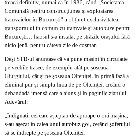
treacă definitiv, numai că în 1936, când „Societatea
Comunală pentru construcțiunea și exploatarea
tramvaielor în București” a obținut exclusivitatea
transportului în comun cu tramvaie și autobuze pentru
București… haosul s-a instalat pe străzile orașului fără
nicio jenă, pentru câteva zile de coșmar.
Deși STB-ul anunțase că va pune mașini în circulație
pe vechile trasee, de exemplu atât pe șoseaua
Giurgiului, cât și pe șoseaua Olteniței, în primă fază a
eliminat pur și simplu linia de pe Olteniței, creând o
debandadă imensă care a ajuns și în paginile ziarului
Adevărul:
„Indignați, cei care așteptau de aproape o oră mașina,
s-au așezat în calea unui autobuz gol, cerând șoferului
să se îndrepte pe șoseaua Olteniței.