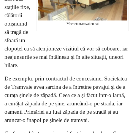
stațiile fixe,
călătorii
obișnuind
Macheta tramvai cu cai
să tragă de
sfoară un
clopoțel ca să atenționeze vizitiul că vor să coboare, iar
neajunsurile se mai întâlneau și în alte situații, uneori
hilare.
De exemplu, prin contractul de concesiune, Societatea
de Tramvaie avea sarcina de a întreține pavajul și de a
curața șinele de zăpadă. Ceea ce a și făcut într-o iarnă,
a curățat zăpada de pe șine, aruncând-o pe strada, iar
oamenii Primăriei au luat zăpada de pe stradă și au
aruncat-o înapoi pe șinele de tramvai.