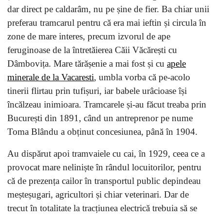
dar direct pe caldarâm, nu pe șine de fier. Ba chiar unii
preferau tramcarul pentru că era mai ieftin și circula în
zone de mare interes, precum izvorul de ape
feruginoase de la întretăierea Căii Văcărești cu
Dâmbovița. Mare tărășenie a mai fost și cu
apele
minerale de la Vacaresti
, umbla vorba că pe-acolo
tinerii flirtau prin tufișuri, iar babele urâcioase își
încălzeau inimioara. Tramcarele și-au făcut treaba prin
București din 1891, când un antreprenor pe nume
Toma Blându a obținut concesiunea, până în 1904.
Au dispărut apoi tramvaiele cu cai, în 1929, ceea ce a
provocat mare neliniște în rândul locuitorilor, pentru
că de prezența cailor în transportul public depindeau
meșteșugari, agricultori și chiar veterinari. Dar de
trecut în totalitate la tracțiunea electrică trebuia să se