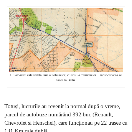
Cu albastru este redată linia autobuzelor, cu roșu a tramvaielor. Transbordarea se
făcea la Bellu.
Totuși, lucrurile au revenit la normal după o vreme,
parcul de autobuze numărând 392 buc (Renault,
Chevrolet si Henschel), care funcționau pe 22 trasee cu
131 Km cale dublă.