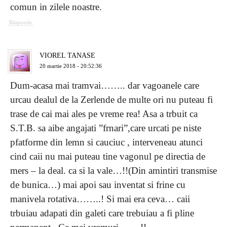
comun in zilele noastre.
Răspunde
VIOREL TANASE
20 martie 2018 - 20:52:36
Dum-acasa mai tramvai…….. dar vagoanele care
urcau dealul de la Zerlende de multe ori nu puteau fi
trase de cai mai ales pe vreme rea! Asa a trbuit ca
S.T.B. sa aibe angajati ”frnari”,care urcati pe niste
pfatforme din lemn si cauciuc , interveneau atunci
cind caii nu mai puteau tine vagonul pe directia de
mers – la deal. ca si la vale…!!(Din amintiri transmise
de bunica…) mai apoi sau inventat si frine cu
manivela rotativa……..! Si mai era ceva… caii
trbuiau adapati din galeti care trebuiau a fi pline