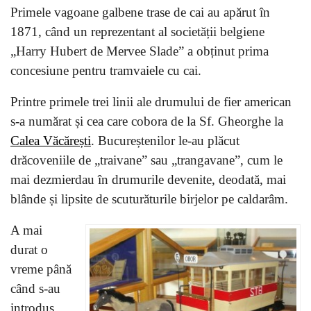
Primele vagoane galbene trase de cai au apărut în
1871, când un reprezentant al societății belgiene
„Harry Hubert de Mervee Slade” a obținut prima
concesiune pentru tramvaiele cu cai.
Printre primele trei linii ale drumului de fier american
s-a numărat și cea care cobora de la Sf. Gheorghe la
Calea Văcărești
. Bucureștenilor le-au plăcut
drăcoveniile de „traivane” sau „trangavane”, cum le
mai dezmierdau în drumurile devenite, deodată, mai
blânde și lipsite de scuturăturile birjelor pe caldarâm.
A mai
durat o
vreme până
când s-au
introdus