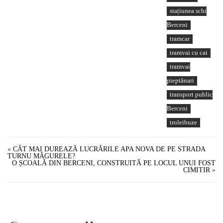
stațiunea schi
Berceni
tramcar
tramvai cu cai
tramvai
pieptănari
transport public
Berceni
troleibuze
«
CÂT MAI DUREAZĂ LUCRĂRILE APA NOVA DE PE STRADA
TURNU MĂGURELE?
O ȘCOALĂ DIN BERCENI, CONSTRUITĂ PE LOCUL UNUI FOST
CIMITIR
»