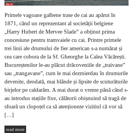
Primele vagoane galbene trase de cai au apărut în
1871, când un reprezentant al societății belgiene
„Harry Hubert de Mervee Slade” a obținut prima
concesiune pentru tramvaiele cu cai. Printre primele
trei linii ale drumului de fier american s-a numărat și
cea care cobora de la Sf. Gheorghe la Calea Văcărești.
Bucureștenilor le-au plăcut drăcoveniile de „traivane”
sau „trangavane”, cum le mai dezmierdau în drumurile
devenite, deodată, mai blânde și lipsite de scuturăturile
birjelor pe caldarâm. A mai durat o vreme până când s-
au introdus stațiile fixe, călătorii obișnuind să tragă de
sfoară un clopoțel ca să atenționeze vizitiul că vor să
[…]
read more