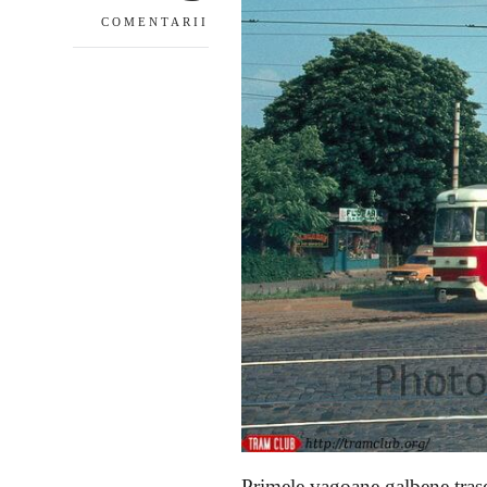
COMENTARII
Primele vagoane galbene trase 