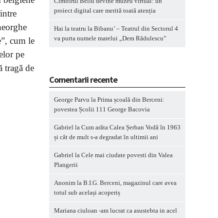
Cimitirul Bellu devine muzeu virtual: un
proiect digital care merită toată atenția
intre
Gheorghe
Hai la teatru la Bibanu’ – Teatrul din Sectorul 4
va purta numele marelui „Dem Rădulescu”
e”, cum le
elor pe
ă tragă de
Comentarii recente
George Parvu
la
Prima școală din Berceni:
povestea Școlii 111 George Bacovia
Gabriel
la
Cum arăta Calea Șerban Vodă în 1963
și cât de mult s-a degradat în ultimii ani
Gabriel
la
Cele mai ciudate povesti din Valea
Plangerii
Anonim
la
B.I.G. Berceni, magazinul care avea
totul sub același acoperiș
Mariana ciuloan -am lucrat ca asustebta in acel