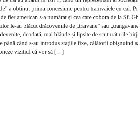
” a obținut prima concesiune pentru tramvaiele cu cai. Pr
i de fier american s-a numărat și cea care cobora de la Sf. 
ilor le-au plăcut drăcoveniile de „traivane” sau „trangavan
venite, deodată, mai blânde și lipsite de scuturăturile birj
până când s-au introdus stațiile fixe, călătorii obișnuind s
ioneze vizitiul că vor să […]