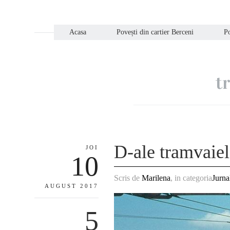
Acasa
Povești din cartier Berceni
Po
t
D-ale tramvaiel
JOI
10
Scris de
Marilena
, in categoria
Jurna
AUGUST 2017
5