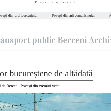
Povesti din Berceni
vești din jurul Berceniului
Povești din anii comunismului
P
ransport public Berceni Archi
or bucureștene de altădată
l de Berceni
,
Povești din vremuri vechi