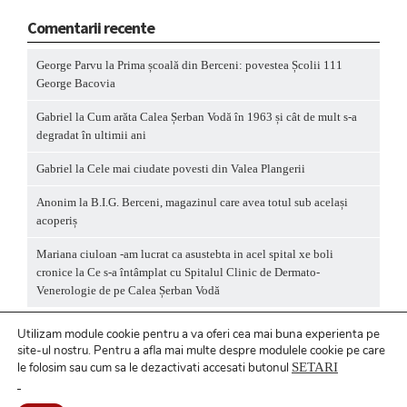
Comentarii recente
George Parvu
la
Prima școală din Berceni: povestea Școlii 111
George Bacovia
Gabriel
la
Cum arăta Calea Șerban Vodă în 1963 și cât de mult s-a
degradat în ultimii ani
Gabriel
la
Cele mai ciudate povesti din Valea Plangerii
Anonim
la
B.I.G. Berceni, magazinul care avea totul sub același
acoperiș
Mariana ciuloan -am lucrat ca asustebta in acel spital xe boli
cronice
la
Ce s-a întâmplat cu Spitalul Clinic de Dermato-
Venerologie de pe Calea Șerban Vodă
Utilizam module cookie pentru a va oferi cea mai buna experienta pe
site-ul nostru.
Pentru a
afla mai multe despre modulele cookie pe care
le folosim sau cum sa le dezactivati accesati butonul
SETARI
Politică privind fișierele cookies
/ Politică de