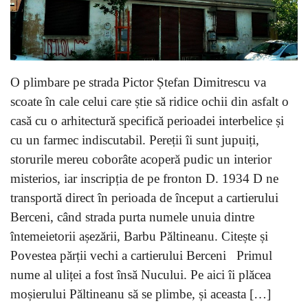
O plimbare pe strada Pictor Ștefan Dimitrescu va
scoate în cale celui care știe să ridice ochii din asfalt o
casă cu o arhitectură specifică perioadei interbelice și
cu un farmec indiscutabil. Pereții îi sunt jupuiți,
storurile mereu coborâte acoperă pudic un interior
misterios, iar inscripția de pe fronton D. 1934 D ne
transportă direct în perioada de început a cartierului
Berceni, când strada purta numele unuia dintre
întemeietorii așezării, Barbu Păltineanu. Citește și
Povestea părții vechi a cartierului Berceni Primul
nume al uliței a fost însă Nucului. Pe aici îi plăcea
moșierului Păltineanu să se plimbe, și aceasta […]