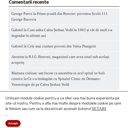
Comentarii recente
George Parvu
la
Prima școală din Berceni: povestea Școlii 111
George Bacovia
Gabriel
la
Cum arăta Calea Șerban Vodă în 1963 și cât de mult s-a
degradat în ultimii ani
Gabriel
la
Cele mai ciudate povesti din Valea Plangerii
Anonim
la
B.I.G. Berceni, magazinul care avea totul sub același
acoperiș
Mariana ciuloan -am lucrat ca asustebta in acel spital xe boli
cronice
la
Ce s-a întâmplat cu Spitalul Clinic de Dermato-
Venerologie de pe Calea Șerban Vodă
Utilizam module cookie pentru a va oferi cea mai buna experienta pe
site-ul nostru.
Pentru a
afla mai multe despre modulele cookie pe care
le folosim sau cum sa le dezactivati accesati butonul
SETARI
Politică privind fișierele cookies
/ Politică de
confidențialitate
Accept