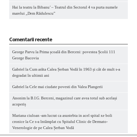
Hai la teatru la Bibanu’ – Teatrul din Sectorul 4 va purta numele
marelui „Dem Rădulescu”
Comentarii recente
George Parvu
la
Prima școală din Berceni: povestea Școlii 111
George Bacovia
Gabriel
la
Cum arăta Calea Șerban Vodă în 1963 și cât de mult s-a
degradat în ultimii ani
Gabriel
la
Cele mai ciudate povesti din Valea Plangerii
Anonim
la
B.I.G. Berceni, magazinul care avea totul sub același
acoperiș
Mariana ciuloan -am lucrat ca asustebta in acel spital xe boli
cronice
la
Ce s-a întâmplat cu Spitalul Clinic de Dermato-
Venerologie de pe Calea Șerban Vodă