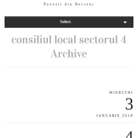
Povesti din Berceni
Select
consiliul local sectorul 4
Archive
MIERCURI
3
IANUARIE 2018
4