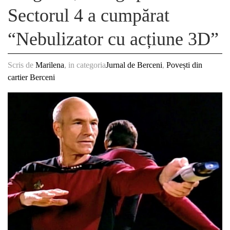
Sectorul 4 a cumpărat
“Nebulizator cu acțiune 3D”
Scris de
Marilena
, in categoria
Jurnal de Berceni
,
Povești din
cartier Berceni