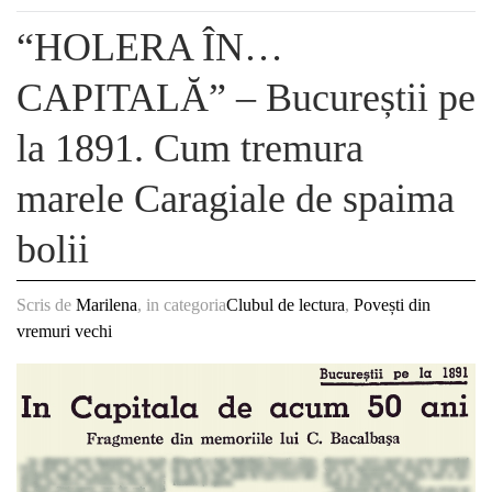
“HOLERA ÎN…
CAPITALĂ” – Bucureștii pe
la 1891. Cum tremura
marele Caragiale de spaima
bolii
Scris de
Marilena
, in categoria
Clubul de lectura
,
Povești din
vremuri vechi