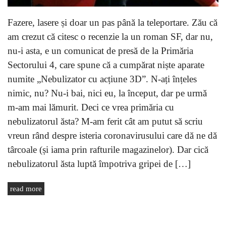
Fazere, lasere și doar un pas până la teleportare. Zău că
am crezut că citesc o recenzie la un roman SF, dar nu,
nu-i asta, e un comunicat de presă de la Primăria
Sectorului 4, care spune că a cumpărat niște aparate
numite „Nebulizator cu acțiune 3D”. N-ați înțeles
nimic, nu? Nu-i bai, nici eu, la început, dar pe urmă
m-am mai lămurit. Deci ce vrea primăria cu
nebulizatorul ăsta? M-am ferit cât am putut să scriu
vreun rând despre isteria coronavirusului care dă ne dă
târcoale (și iama prin rafturile magazinelor). Dar cică
nebulizatorul ăsta luptă împotriva gripei de […]
read more