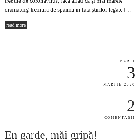
trebuie de coronavirus, iaca aflați că și mai marele
dramaturg tremura de spaimă în fața știrilor legate […]
read more
MARȚI
3
MARTIE 2020
2
COMENTARII
En garde, măi gripă!