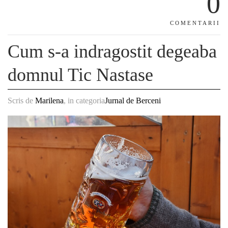
0
COMENTARII
Cum s-a indragostit degeaba
domnul Tic Nastase
Scris de
Marilena
, in categoria
Jurnal de Berceni