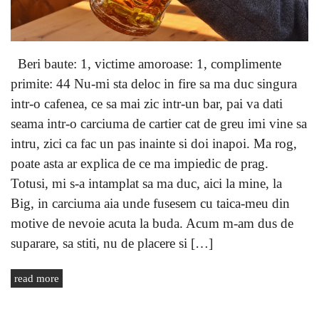
Beri baute: 1, victime amoroase: 1, complimente
primite: 44 Nu-mi sta deloc in fire sa ma duc singura
intr-o cafenea, ce sa mai zic intr-un bar, pai va dati
seama intr-o carciuma de cartier cat de greu imi vine sa
intru, zici ca fac un pas inainte si doi inapoi. Ma rog,
poate asta ar explica de ce ma impiedic de prag.
Totusi, mi s-a intamplat sa ma duc, aici la mine, la
Big, in carciuma aia unde fusesem cu taica-meu din
motive de nevoie acuta la buda. Acum m-am dus de
suparare, sa stiti, nu de placere si […]
read more