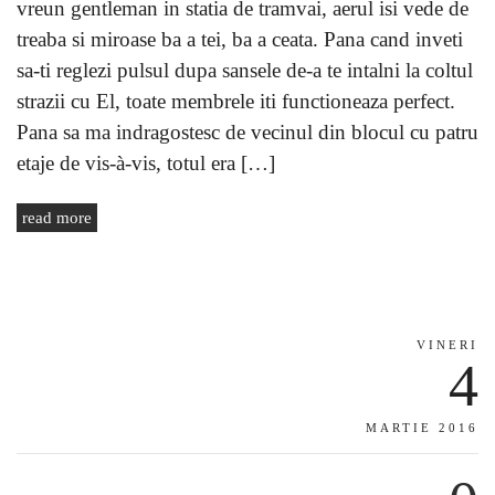
vreun gentleman in statia de tramvai, aerul isi vede de
treaba si miroase ba a tei, ba a ceata. Pana cand inveti
sa-ti reglezi pulsul dupa sansele de-a te intalni la coltul
strazii cu El, toate membrele iti functioneaza perfect.
Pana sa ma indragostesc de vecinul din blocul cu patru
etaje de vis-à-vis, totul era […]
read more
VINERI
4
MARTIE 2016