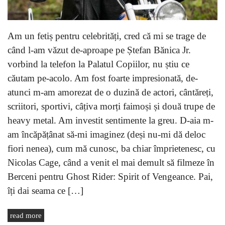
Am un fetiș pentru celebrități, cred că mi se trage de
când l-am văzut de-aproape pe Ștefan Bănica Jr.
vorbind la telefon la Palatul Copiilor, nu știu ce
căutam pe-acolo. Am fost foarte impresionată, de-
atunci m-am amorezat de o duzină de actori, cântăreți,
scriitori, sportivi, câțiva morți faimoși și două trupe de
heavy metal. Am investit sentimente la greu. D-aia m-
am încăpățânat să-mi imaginez (deși nu-mi dă deloc
fiori nenea), cum mă cunosc, ba chiar împrietenesc, cu
Nicolas Cage, când a venit el mai demult să filmeze în
Berceni pentru Ghost Rider: Spirit of Vengeance. Pai,
îți dai seama ce […]
read more