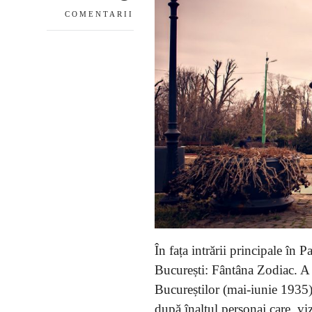
COMENTARII
În fața intrării principale în 
București: Fântâna Zodiac. A f
Bucureștilor (mai-iunie 1935)
după înaltul personaj care, v