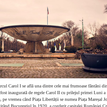
Parcul Carol I se află una dintre cele mai frumoase fântâni di
ost inaugurată de regele Carol II cu prilejul primei Luni a
, pe vremea când Piața Libertății se numea Piața Mareșal Jo
izitând Bucureștiul în 1920, a conferit capitalei României C