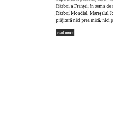
Război a Franței, în semn de r
Război Mondial. Mareșalul Jof
prăjitură nici prea mică, nici
read more