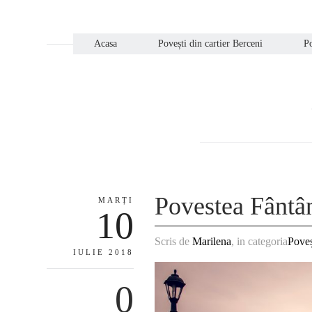
Acasa
Povești din cartier Berceni
Po
Povestea Fântâ
MARȚI
10
Scris de
Marilena
, in categoria
Poveș
IULIE 2018
0