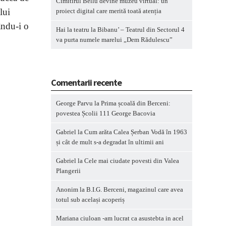
Cimitirul Bellu devine muzeu virtual: un
lui
proiect digital care merită toată atenția
ându-i o
Hai la teatru la Bibanu’ – Teatrul din Sectorul 4
va purta numele marelui „Dem Rădulescu”
Comentarii recente
George Parvu
la
Prima școală din Berceni:
povestea Școlii 111 George Bacovia
Gabriel
la
Cum arăta Calea Șerban Vodă în 1963
și cât de mult s-a degradat în ultimii ani
Gabriel
la
Cele mai ciudate povesti din Valea
Plangerii
Anonim
la
B.I.G. Berceni, magazinul care avea
totul sub același acoperiș
Mariana ciuloan -am lucrat ca asustebta in acel