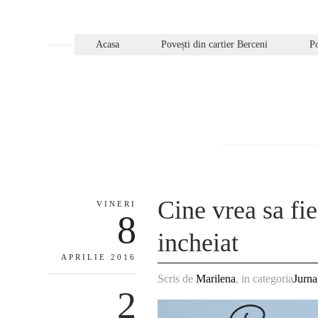
Acasa
Povești din cartier Berceni
Po
Cine vrea sa fi
VINERI
8
incheiat
APRILIE 2016
Scris de
Marilena
, in categoria
Jurna
2