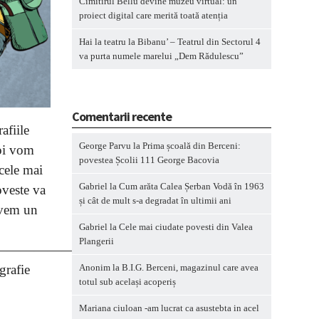
Cimitirul Bellu devine muzeu virtual: un
proiect digital care merită toată atenția
Hai la teatru la Bibanu’ – Teatrul din Sectorul 4
va purta numele marelui „Dem Rădulescu”
Comentarii recente
afiile
George Parvu
la
Prima școală din Berceni:
Noi vom
povestea Școlii 111 George Bacovia
cele mai
Gabriel
la
Cum arăta Calea Șerban Vodă în 1963
oveste va
și cât de mult s-a degradat în ultimii ani
avem un
Gabriel
la
Cele mai ciudate povesti din Valea
Plangerii
————————————-
grafie
Anonim
la
B.I.G. Berceni, magazinul care avea
totul sub același acoperiș
Mariana ciuloan -am lucrat ca asustebta in acel