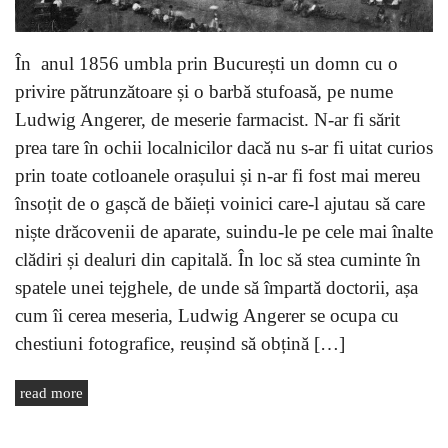
În anul 1856 umbla prin București un domn cu o
privire pătrunzătoare și o barbă stufoasă, pe nume
Ludwig Angerer, de meserie farmacist. N-ar fi sărit
prea tare în ochii localnicilor dacă nu s-ar fi uitat curios
prin toate cotloanele orașului și n-ar fi fost mai mereu
însoțit de o gașcă de băieți voinici care-l ajutau să care
niște drăcovenii de aparate, suindu-le pe cele mai înalte
clădiri și dealuri din capitală. În loc să stea cuminte în
spatele unei tejghele, de unde să împartă doctorii, așa
cum îi cerea meseria, Ludwig Angerer se ocupa cu
chestiuni fotografice, reușind să obțină […]
read more