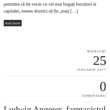
permitea să fie vecin cu cei mai bogați locuitori ai
capitalei, mereu dornici să fie „trași […]
read more
MIERCURI
25
IANUARIE 2017
0
COMENTARII
Ludwig Angerer, farmacistul