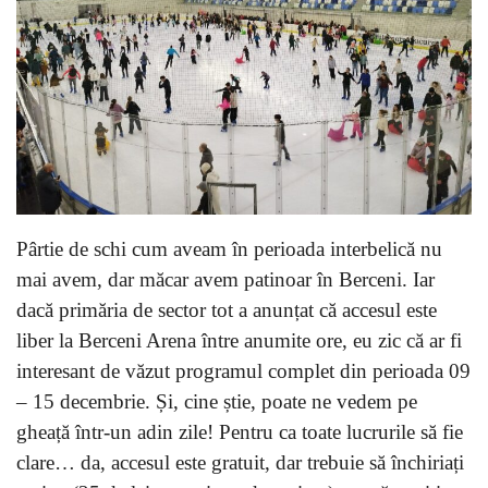
Pârtie de schi cum aveam în perioada interbelică nu
mai avem, dar măcar avem patinoar în Berceni. Iar
dacă primăria de sector tot a anunțat că accesul este
liber la Berceni Arena între anumite ore, eu zic că ar fi
interesant de văzut programul complet din perioada 09
– 15 decembrie. Și, cine știe, poate ne vedem pe
gheață într-un adin zile! Pentru ca toate lucrurile să fie
clare… da, accesul este gratuit, dar trebuie să închiriați