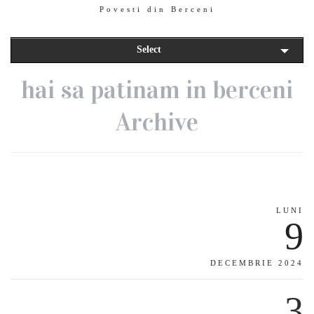
Povesti din Berceni
Select
hai sa patinam in berceni
Archive
LUNI
9
DECEMBRIE 2024
3