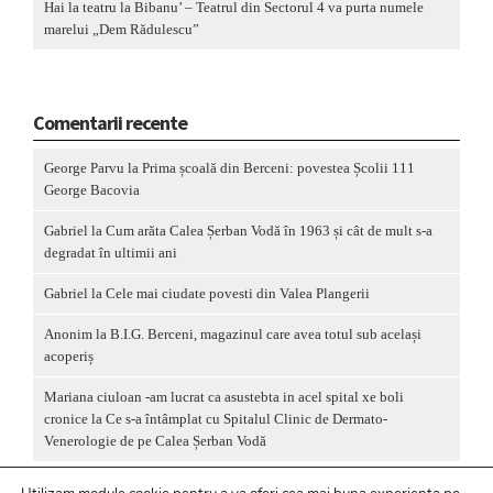
Hai la teatru la Bibanu’ – Teatrul din Sectorul 4 va purta numele
marelui „Dem Rădulescu”
Comentarii recente
George Parvu
la
Prima școală din Berceni: povestea Școlii 111
George Bacovia
Gabriel
la
Cum arăta Calea Șerban Vodă în 1963 și cât de mult s-a
degradat în ultimii ani
Gabriel
la
Cele mai ciudate povesti din Valea Plangerii
Anonim
la
B.I.G. Berceni, magazinul care avea totul sub același
acoperiș
Mariana ciuloan -am lucrat ca asustebta in acel spital xe boli
cronice
la
Ce s-a întâmplat cu Spitalul Clinic de Dermato-
Venerologie de pe Calea Șerban Vodă