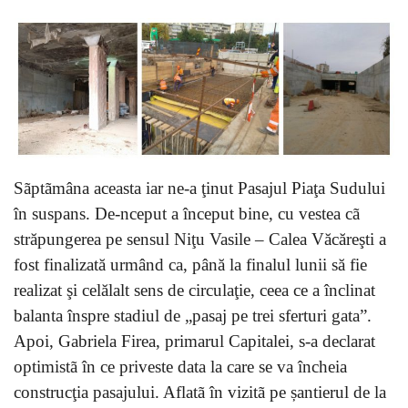
Sãptãmâna aceasta iar ne-a ţinut Pasajul Piaţa Sudului
în suspans. De-nceput a început bine, cu vestea cã
străpungerea pe sensul Niţu Vasile – Calea Văcăreşti a
fost finalizată urmând ca, până la finalul lunii să fie
realizat şi celălalt sens de circulaţie, ceea ce a înclinat
balanta înspre stadiul de „pasaj pe trei sferturi gata”.
Apoi, Gabriela Firea, primarul Capitalei, s-a declarat
optimistã în ce priveste data la care se va încheia
construcţia pasajului. Aflatã în vizitã pe șantierul de la