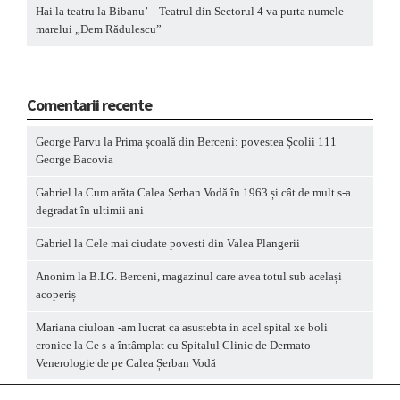
Hai la teatru la Bibanu’ – Teatrul din Sectorul 4 va purta numele
marelui „Dem Rădulescu”
Comentarii recente
George Parvu
la
Prima școală din Berceni: povestea Școlii 111
George Bacovia
Gabriel
la
Cum arăta Calea Șerban Vodă în 1963 și cât de mult s-a
degradat în ultimii ani
Gabriel
la
Cele mai ciudate povesti din Valea Plangerii
Anonim
la
B.I.G. Berceni, magazinul care avea totul sub același
acoperiș
Mariana ciuloan -am lucrat ca asustebta in acel spital xe boli
cronice
la
Ce s-a întâmplat cu Spitalul Clinic de Dermato-
Venerologie de pe Calea Șerban Vodă