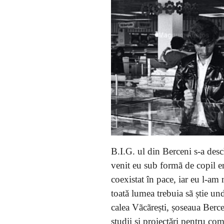
B.I.G. ul din Berceni s-a desc
venit eu sub formã de copil en
coexistat în pace, iar eu l-a
toată lumea trebuia sã știe und
calea Vãcãrești, șoseaua Ber
studii şi proiectări pentru co