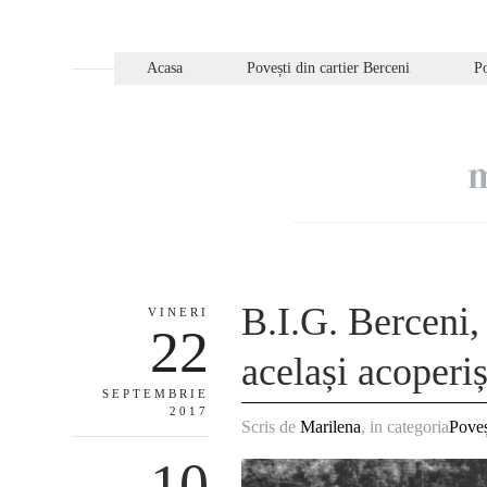
Acasa
Povești din cartier Berceni
Po
m
B.I.G. Berceni,
VINERI
22
același acoperi
SEPTEMBRIE
2017
Scris de
Marilena
, in categoria
Poveș
10