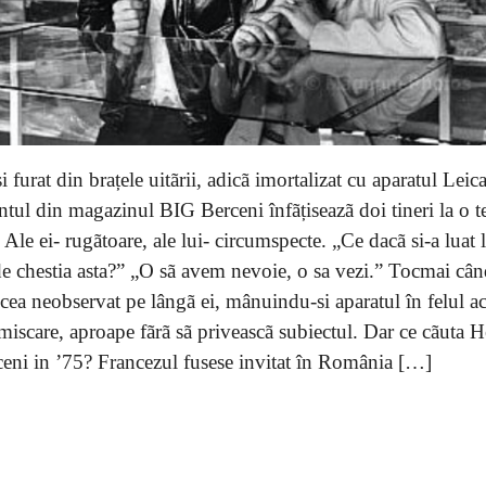
 furat din brațele uitãrii, adicã imortalizat cu aparatul Leica
ul din magazinul BIG Berceni înfãțiseazã doi tineri la o t
 Ale ei- rugãtoare, ale lui- circumspecte. „Ce dacã si-a luat la
e chestia asta?” „O sã avem nevoie, o sa vezi.” Tocmai câ
ecea neobservat pe lângã ei, mânuindu-si aparatul în felul ac
 miscare, aproape fãrã sã priveascã subiectul. Dar ce cãuta H
ceni in ’75? Francezul fusese invitat în România […]