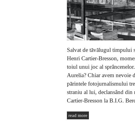
Salvat de tãvãlugul timpului si
Henri Cartier-Bresson, moment
toiul unui joc al sprâncenelor.
Aurelia? Chiar avem nevoie d
pãrintele fotojurnalismului tr
straniu al lui, declansând din
Cartier-Bresson la B.I.G. Ber
read more