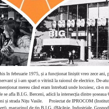
his în februarie 1975, și a funcționat liniștit vreo zece ani,
ervant și i-am spart o vitrinã la raionul de electrice. De-at
m menționat mereu când eram întrebatã unde locuiesc, cã-n 
e se afla B.I.G. Berceni, adicã la intersecția dintre șoseaua 
ceni și strada Nițu Vasile. Proiectat de IPROCOM (Institut
merţ), magazinul de tip B.I.G. (Bãcãnie, Industriale, Gospod