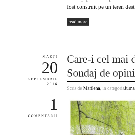
fost construit pe un teren dest
read more
Care-i cel mai 
MARȚI
20
Sondaj de opin
SEPTEMBRIE
2016
Scris de
Marilena
, in categoria
Jurna
1
COMENTARII