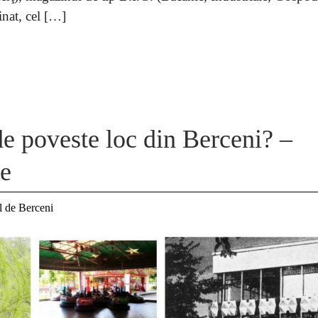
inat, cel […]
de poveste loc din Berceni? –
ie
l de Berceni