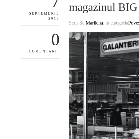
7
magazinul BIG
SEPTEMBRIE
2016
Scris de
Marilena
, in categoria
Poveș
0
COMENTARII