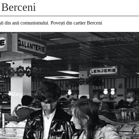
 Berceni
ti din anii comunismului
,
Povești din cartier Berceni