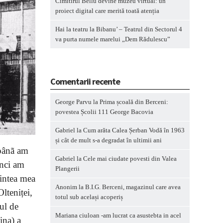
Cimitirul Bellu devine muzeu virtual: un
proiect digital care merită toată atenția
Hai la teatru la Bibanu’ – Teatrul din Sectorul 4
va purta numele marelui „Dem Rădulescu”
Comentarii recente
George Parvu
la
Prima școală din Berceni:
povestea Școlii 111 George Bacovia
Gabriel
la
Cum arăta Calea Șerban Vodă în 1963
și cât de mult s-a degradat în ultimii ani
 pânã am
Gabriel
la
Cele mai ciudate povesti din Valea
unci am
Plangerii
mintea mea
Anonim
la
B.I.G. Berceni, magazinul care avea
Olteniței,
totul sub același acoperiș
ul de
Mariana ciuloan -am lucrat ca asustebta in acel
ina) a