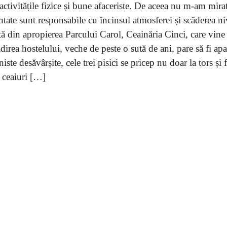
 activitățile fizice și bune afaceriste. De aceea nu m-am mira
entate sunt responsabile cu încinsul atmosferei și scăderea ni
etă din apropierea Parcului Carol, Ceainăria Cinci, care vine
direa hostelului, veche de peste o sută de ani, pare să fi apa
ste desăvârșite, cele trei pisici se pricep nu doar la tors și 
i ceaiuri […]