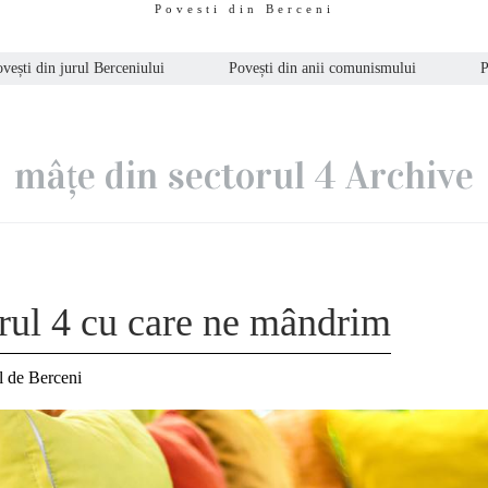
Povesti din Berceni
vești din jurul Berceniului
Povești din anii comunismului
P
mâțe din sectorul 4 Archive
orul 4 cu care ne mândrim
l de Berceni