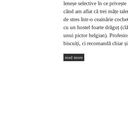
leneșe selective în ce privește
când am aflat că trei mâțe tal
de stres într-o ceainărie coch
cu un hostel foarte drăguț (clă
unui pictor belgian). Profesioni
biscuiți, ci recomandă chiar ș
read more