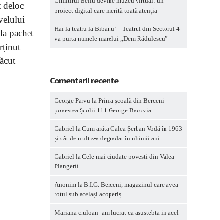
Cimitirul Bellu devine muzeu virtual: un
t deloc
proiect digital care merită toată atenția
velului
Hai la teatru la Bibanu’ – Teatrul din Sectorul 4
 la pachet
va purta numele marelui „Dem Rădulescu”
rținut
făcut
Comentarii recente
George Parvu
la
Prima școală din Berceni:
povestea Școlii 111 George Bacovia
Gabriel
la
Cum arăta Calea Șerban Vodă în 1963
și cât de mult s-a degradat în ultimii ani
Gabriel
la
Cele mai ciudate povesti din Valea
Plangerii
Anonim
la
B.I.G. Berceni, magazinul care avea
totul sub același acoperiș
Mariana ciuloan -am lucrat ca asustebta in acel