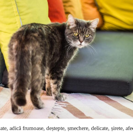
ate, adică frumoase, deștepte, șmechere, delicate, șirete, af