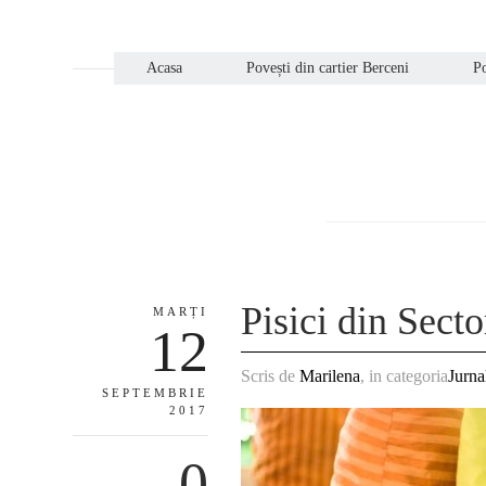
Acasa
Povești din cartier Berceni
Po
Pisici din Sect
MARȚI
12
Scris de
Marilena
, in categoria
Jurna
SEPTEMBRIE
2017
0