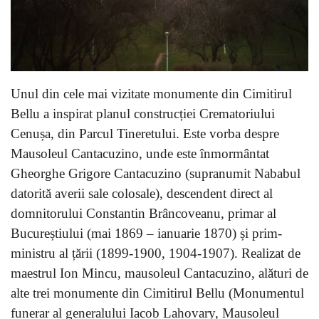
Unul din cele mai vizitate monumente din Cimitirul
Bellu a inspirat planul construcției Crematoriului
Cenușa, din Parcul Tineretului. Este vorba despre
Mausoleul Cantacuzino, unde este înmormântat
Gheorghe Grigore Cantacuzino (supranumit Nababul
datorită averii sale colosale), descendent direct al
domnitorului Constantin Brâncoveanu, primar al
Bucureștiului (mai 1869 – ianuarie 1870) și prim-
ministru al țării (1899-1900, 1904-1907). Realizat de
maestrul Ion Mincu, mausoleul Cantacuzino, alături de
alte trei monumente din Cimitirul Bellu (Monumentul
funerar al generalului Iacob Lahovary, Mausoleul