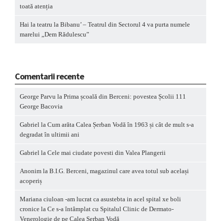
toată atenția
Hai la teatru la Bibanu’ – Teatrul din Sectorul 4 va purta numele
marelui „Dem Rădulescu”
Comentarii recente
George Parvu
la
Prima școală din Berceni: povestea Școlii 111
George Bacovia
Gabriel
la
Cum arăta Calea Șerban Vodă în 1963 și cât de mult s-a
degradat în ultimii ani
Gabriel
la
Cele mai ciudate povesti din Valea Plangerii
Anonim
la
B.I.G. Berceni, magazinul care avea totul sub același
acoperiș
Mariana ciuloan -am lucrat ca asustebta in acel spital xe boli
cronice
la
Ce s-a întâmplat cu Spitalul Clinic de Dermato-
Venerologie de pe Calea Șerban Vodă