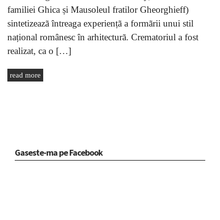
familiei Ghica și Mausoleul fratilor Gheorghieff)
sintetizeazã întreaga experiențã a formãrii unui stil
național românesc în arhitecturã. Crematoriul a fost
realizat, ca o […]
read more
Gaseste-ma pe Facebook