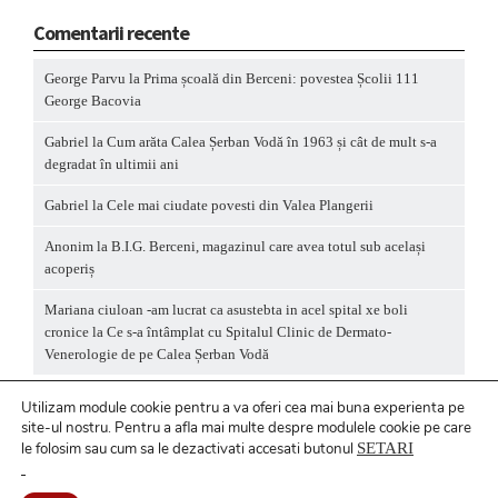
Comentarii recente
George Parvu
la
Prima școală din Berceni: povestea Școlii 111
George Bacovia
Gabriel
la
Cum arăta Calea Șerban Vodă în 1963 și cât de mult s-a
degradat în ultimii ani
Gabriel
la
Cele mai ciudate povesti din Valea Plangerii
Anonim
la
B.I.G. Berceni, magazinul care avea totul sub același
acoperiș
Mariana ciuloan -am lucrat ca asustebta in acel spital xe boli
cronice
la
Ce s-a întâmplat cu Spitalul Clinic de Dermato-
Venerologie de pe Calea Șerban Vodă
Utilizam module cookie pentru a va oferi cea mai buna experienta pe
site-ul nostru.
Pentru a
afla mai multe despre modulele cookie pe care
le folosim sau cum sa le dezactivati accesati butonul
SETARI
Politică privind fișierele cookies
/ Politică de