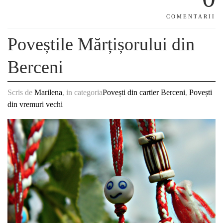
COMENTARII
Poveștile Mărțișorului din
Berceni
Scris de
Marilena
, in categoria
Povești din cartier Berceni
,
Povești
din vremuri vechi