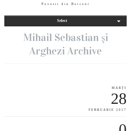
Povesti din Berceni
Select
Mihail Sebastian și
Arghezi Archive
MARȚI
28
FEBRUARIE 2017
0