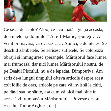
Ce se-aude acolo? Aloo, ce-i cu toată agitația aceasta,
doamnelor și domnilor? A, e 1 Martie, spuneți… A
venit primăvara, carevasăzică… Atunci, e de-nțeles. Se
deschid zâmbetele. Se aerisesc sufletele. Se colorează
obrajii și înmuguresc speranțele. Mărțișorul face lumea
mai frumoasă, dar nici lumea Mărțișorului nostru, de
pe Dealul Piscului, nu e de lepădat. Dimpotrivă. Am
scris de-a lungul timpului câteva articole despre acest
colț idilic de oraș, articole pe care vă invit să le citiți,
pe rând sau pe sărite, așa cum vă pică mai bine în
această zi frumoasă a Mărțișorului: Poveste despre
casa lui Tudor Arghezi, de […]