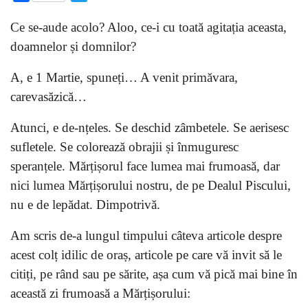
Ce se-aude acolo? Aloo, ce-i cu toată agitația aceasta,
doamnelor și domnilor?
A, e 1 Martie, spuneți… A venit primăvara,
carevasăzică…
Atunci, e de-nțeles. Se deschid zâmbetele. Se aerisesc
sufletele. Se colorează obrajii și înmuguresc
speranțele. Mărțișorul face lumea mai frumoasă, dar
nici lumea Mărțișorului nostru, de pe Dealul Piscului,
nu e de lepădat. Dimpotrivă.
Am scris de-a lungul timpului câteva articole despre
acest colț idilic de oraș, articole pe care vă invit să le
citiți, pe rând sau pe sărite, așa cum vă pică mai bine în
această zi frumoasă a Mărțișorului: