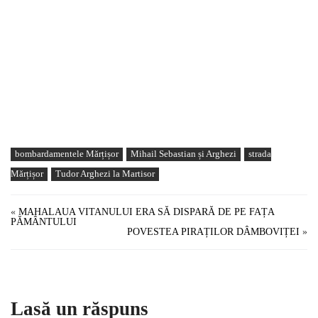
bombardamentele Mărțișor
Mihail Sebastian și Arghezi
strada
Mărțișor
Tudor Arghezi la Martisor
«
MAHALAUA VITANULUI ERA SĂ DISPARĂ DE PE FAȚA
PĂMÂNTULUI
POVESTEA PIRAȚILOR DÂMBOVIȚEI
»
Lasă un răspuns