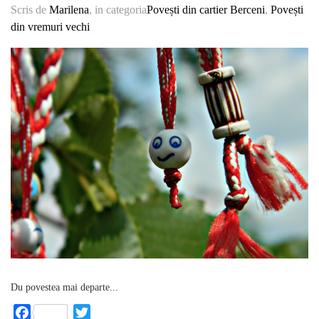
Scris de
Marilena
, in categoria
Povești din cartier Berceni
,
Povești
din vremuri vechi
Du povestea mai departe...
Facebook
Twitter