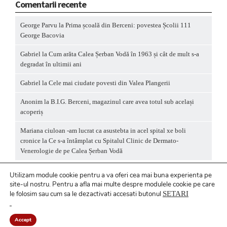
Comentarii recente
George Parvu
la
Prima școală din Berceni: povestea Școlii 111
George Bacovia
Gabriel
la
Cum arăta Calea Șerban Vodă în 1963 și cât de mult s-a
degradat în ultimii ani
Gabriel
la
Cele mai ciudate povesti din Valea Plangerii
Anonim
la
B.I.G. Berceni, magazinul care avea totul sub același
acoperiș
Mariana ciuloan -am lucrat ca asustebta in acel spital xe boli
cronice
la
Ce s-a întâmplat cu Spitalul Clinic de Dermato-
Venerologie de pe Calea Șerban Vodă
Utilizam module cookie pentru a va oferi cea mai buna experienta pe
site-ul nostru.
Pentru a
afla mai multe despre modulele cookie pe care
le folosim sau cum sa le dezactivati accesati butonul
SETARI
Politică privind fișierele cookies
/ Politică de
confidențialitate
Accept