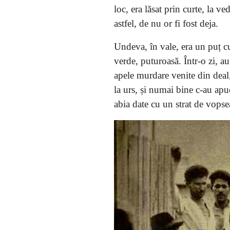
loc, era lăsat prin curte, la 
astfel, de nu or fi fost deja.
Undeva, în vale, era un puț c
verde, puturoasă. Într-o zi, a
apele murdare venite din deal,
la urs, și numai bine c-au apuc
abia date cu un strat de vopse