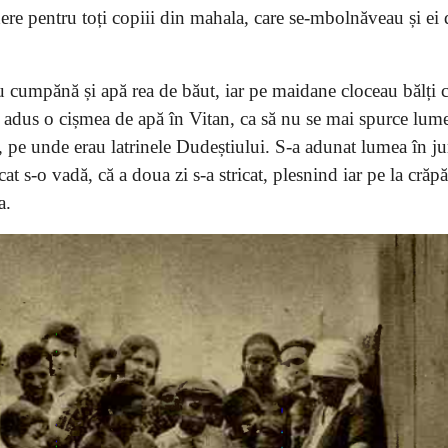
vedere pentru toți copiii din mahala, care se-mbolnăveau și ei
u cumpănă și apă rea de băut, iar pe maidane cloceau bălți 
u adus o cișmea de apă în Vitan, ca să nu se mai spurce lum
 pe unde erau latrinele Dudeștiului. S-a adunat lumea în jur
at s-o vadă, că a doua zi s-a stricat, plesnind iar pe la crăpă
a.