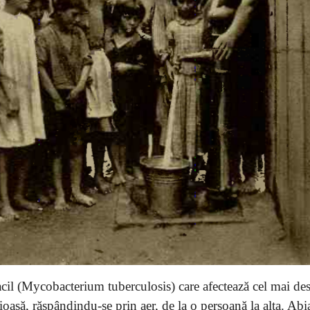
cil (Mycobacterium tuberculosis) care afectează cel mai de
ioasă, răspândindu-se prin aer, de la o persoană la alta. Abi