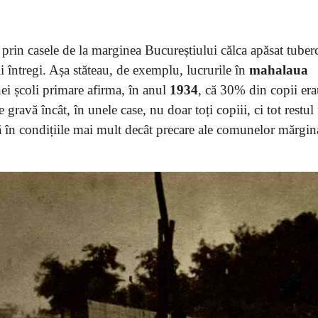
prin casele de la marginea Bucureștiului călca apăsat tuber
 întregi. Așa stăteau, de exemplu, lucrurile în
mahalaua
nei școli primare afirma, în anul
1934
, că 30% din copii er
e gravă încât, în unele case, nu doar toți copiii, ci tot restul
lă în condițiile mai mult decât precare ale comunelor mărgin