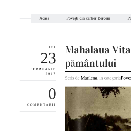
Acasa
Povești din cartier Berceni
Po
Mahalaua Vitan
JOI
23
pământului
FEBRUARIE
2017
Scris de
Marilena
, in categoria
Poveș
0
COMENTARII