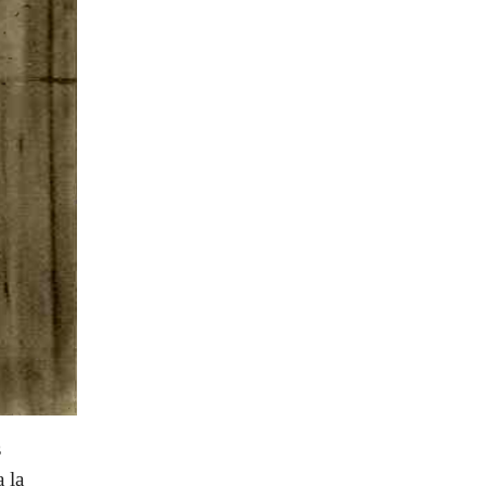
s
a la