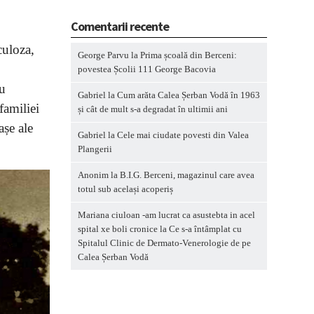
Comentarii recente
culoza,
George Parvu
la
Prima școală din Berceni:
povestea Școlii 111 George Bacovia
au
Gabriel
la
Cum arăta Calea Șerban Vodă în 1963
 familiei
și cât de mult s-a degradat în ultimii ani
așe ale
Gabriel
la
Cele mai ciudate povesti din Valea
Plangerii
Anonim
la
B.I.G. Berceni, magazinul care avea
totul sub același acoperiș
Mariana ciuloan -am lucrat ca asustebta in acel
spital xe boli cronice
la
Ce s-a întâmplat cu
Spitalul Clinic de Dermato-Venerologie de pe
Calea Șerban Vodă