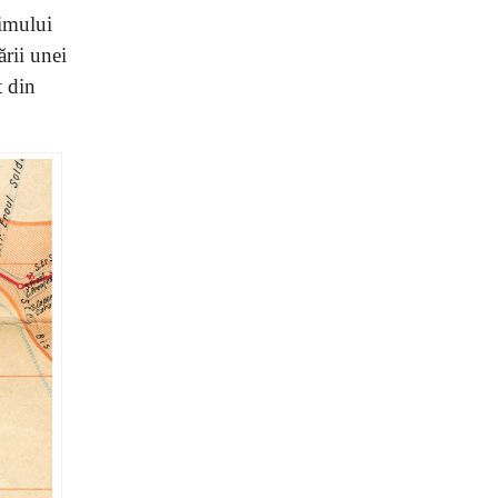
gimului
rii unei
t din