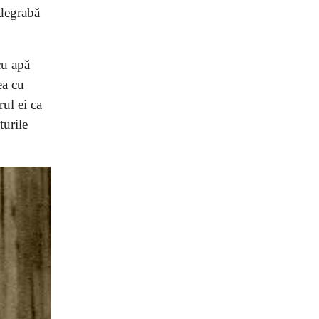
 degrabă
cu apă
ea cu
ul ei ca
turile