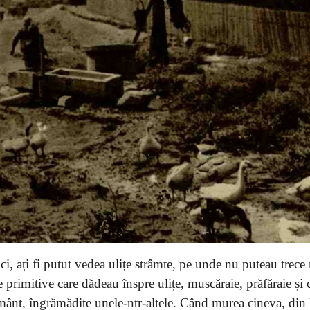
nci, ați fi putut vedea ulițe strâmte, pe unde nu puteau trec
ne primitive care dădeau înspre ulițe, muscăraie, prăfăraie și 
ământ, îngrămădite unele-ntr-altele. Când murea cineva, din 