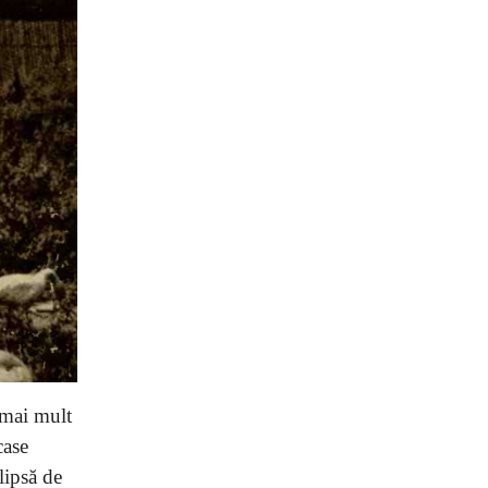
e mai mult
case
lipsă de