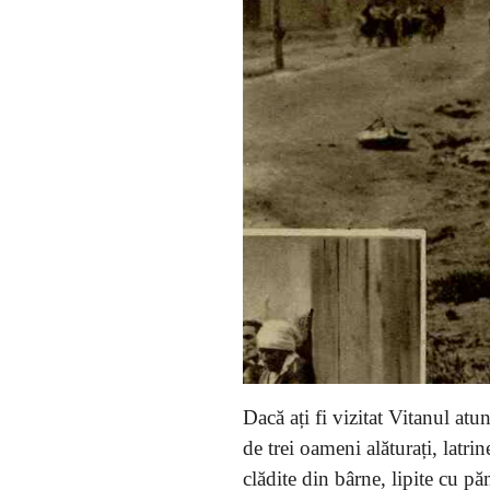
Dacă ați fi vizitat Vitanul atu
de trei oameni alăturați, latri
clădite din bârne, lipite cu p