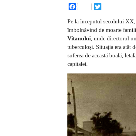
Facebook
Twitter
Pe la începutul secolului XX, 
îmbolnăvind de moarte familii
Vitanului
, unde directorul u
tuberculoși. Situația era atât d
suferea de această boală, leta
capitalei.