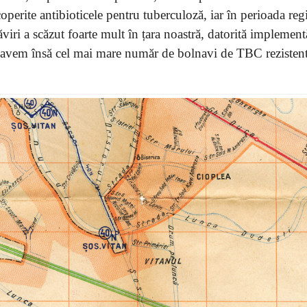
coperite antibioticele pentru tuberculoză, iar în perioada re
ri a scăzut foarte mult în țara noastră, datorită implementă
m avem însă cel mai mare număr de bolnavi de TBC rezisten