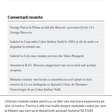
Comentarii recente
George Parvu
la
Prima școală din Berceni: povestea Școlii 111
George Bacovia
Gabriel
la
Cum arăta Calea Șerban Vodă în 1963 și cât de mult s-a
degradat în ultimii ani
Gabriel
la
Cele mai ciudate povesti din Valea Plangerii
Anonim
la
B.I.G. Berceni, magazinul care avea totul sub același
acoperiș
Mariana ciuloan -am lucrat ca asustebta in acel spital xe boli
cronice
la
Ce s-a întâmplat cu Spitalul Clinic de Dermato-
Venerologie de pe Calea Șerban Vodă
Utilizam module cookie pentru a va oferi cea mai buna experienta pe
site-ul nostru.
Pentru a
afla mai multe despre modulele cookie pe care
le folosim sau cum sa le dezactivati accesati butonul
SETARI