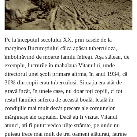
Pe la începutul secolului XX, prin casele de la
marginea Bucureștiului călca apăsat tuberculoza,
îmbolnăvind de moarte familii întregi. Așa stăteau, de
exemplu, lucrurile în mahalaua Vitanului, unde
directorul unei școli primare afirma, în anul 1934, că
30% din copii erau tuberculoși. Situația era atât de
gravă încât, în unele case, nu doar toți copiii, ci tot
restul familiei suferea de această boală, letală în
condițiile mai mult decât precare ale comunelor
mărginașe ale capitalei. Dacă ați fi vizitat Vitanul
atunci, ați fi putut vedea ulițe strâmte, pe unde nu
puteau trece mai mult de trei oameni alăturați, latrine