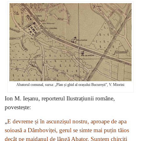
Abatorul comunal, sursa: „Plan și ghid al orașului București”, V. Miorini
Ion M. Ieșanu, reporterul Ilustrațiunii române,
povestește:
„
E devreme și în ascunzișul nostru, aproape de apa
soioasă a Dâmboviței, gerul se simte mai puțin tăios
decât pe maidanul de lângă Abator. Suntem chirciți