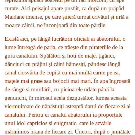
curate. Aici peisajul apare pustiit, ca după un prăpăd.
Maidane imense, pe care șuieră turbat crivățul și urlă a
moarte câinii, ne înconjoară din toate părțile.
Există aici, pe lângă lucrătorii oficiali ai abatorului, o
lume întreagă de paria, ce trăește din pirateriile de la
gura canalului. Spălători și hoți de mațe, țigănci,
dănciuci cu prăjini și câini hămesiți, pândesc lângă
canal ciosvârta de copită cu mai multă carne pe ea,
mațele mai grase sau bojocii mai mari. În apa îngroșată
de sânge și murdării, cu picioarele udate până la
genunchi, în mirosul acela dezgustător, lumea aceasta
viermuitoare de năpăstuiți așteaptă darul de fiecare zi al
canalului. Pentru ei canalul abatorului ia proporțiile
unui idol capricios și enigmatic, care le azvârle
mărinimos hrana de fiecare zi. Uneori, după o jumătate