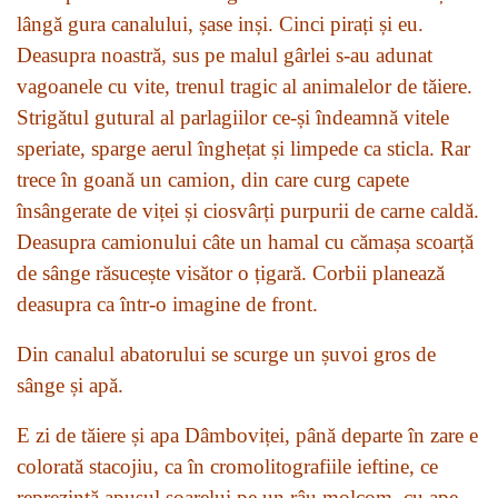
lângă gura canalului, șase inși. Cinci pirați și eu.
Deasupra noastră, sus pe malul gârlei s-au adunat
vagoanele cu vite, trenul tragic al animalelor de tăiere.
Strigătul gutural al parlagiilor ce-și îndeamnă vitele
speriate, sparge aerul înghețat și limpede ca sticla. Rar
trece în goană un camion, din care curg capete
însângerate de viței și ciosvârți purpurii de carne caldă.
Deasupra camionului câte un hamal cu cămașa scoarță
de sânge răsucește visător o țigară. Corbii planează
deasupra ca într-o imagine de front.
Din canalul abatorului se scurge un șuvoi gros de
sânge și apă.
E zi de tăiere și apa Dâmboviței, până departe în zare e
colorată stacojiu, ca în cromolitografiile ieftine, ce
reprezintă apusul soarelui pe un râu molcom, cu ape