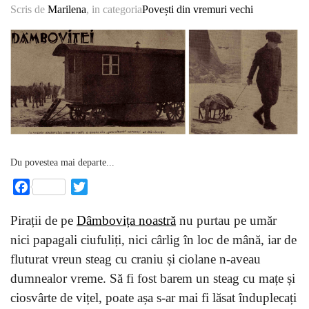
Scris de
Marilena
, in categoria
Povești din vremuri vechi
Du povestea mai departe...
Facebook
Twitter
Pirații de pe
Dâmbovița noastră
nu purtau pe umăr
nici papagali ciufuliți, nici cârlig în loc de mână, iar de
fluturat vreun steag cu craniu și ciolane n-aveau
dumnealor vreme. Să fi fost barem un steag cu mațe și
ciosvârte de vițel, poate așa s-ar mai fi lăsat înduplecați