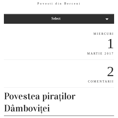
Povesti din Berceni
Select
MIERCURI
1
MARTIE 2017
2
COMENTARII
Povestea piraților
Dâmboviței