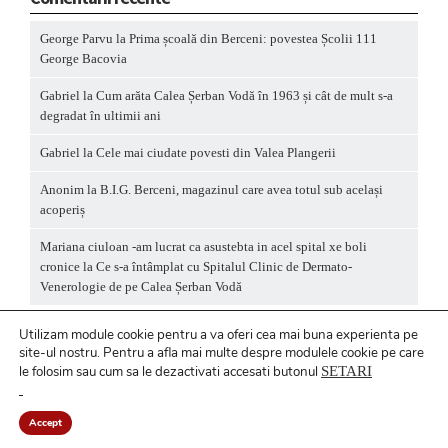
George Parvu
la
Prima școală din Berceni: povestea Școlii 111
George Bacovia
Gabriel
la
Cum arăta Calea Șerban Vodă în 1963 și cât de mult s-a
degradat în ultimii ani
Gabriel
la
Cele mai ciudate povesti din Valea Plangerii
Anonim
la
B.I.G. Berceni, magazinul care avea totul sub același
acoperiș
Mariana ciuloan -am lucrat ca asustebta in acel spital xe boli
cronice
la
Ce s-a întâmplat cu Spitalul Clinic de Dermato-
Venerologie de pe Calea Șerban Vodă
Utilizam module cookie pentru a va oferi cea mai buna experienta pe
site-ul nostru.
Pentru a
afla mai multe despre modulele cookie pe care
le folosim sau cum sa le dezactivati accesati butonul
SETARI
Politică privind fișierele cookies
/ Politică de
confidențialitate
Accept