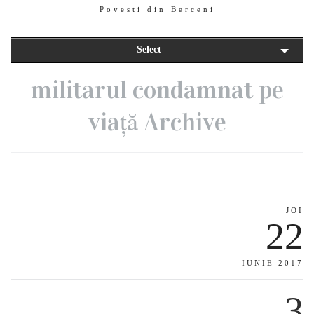
Povesti din Berceni
Select
militarul condamnat pe
viață Archive
JOI
22
IUNIE 2017
3