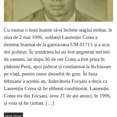
Cu numai o lună înainte să-și încheie stagiul militar, în
ziua de 2 mai 1996, soldatul Laurențiu Cotea a
dezertat înarmat de la garnizoana UM 01713 și a ucis
doi polițiști. În urmărirea lui au fost angrenați trei mii
de oameni, iar dupa 36 de ore Cotea a fost prins în
pădurea Periș, apoi judecat și condamnat la închisoare
pe viață, pentru omor deosebit de grav. În luna
februarie a acestui an, Judecătoria Focșani a decis ca
Laurențiu Cotea să fie eliberat condiționat. Laurențiu
Cotea era din Focșani, avea 21 de ani atunci, în 1996,
și voia să fie cioban. […]
read more