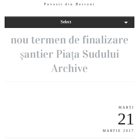
Povesti din Berceni
Select
nou termen de finalizare
șantier Piața Sudului
Archive
MARȚI
21
MARTIE 2017