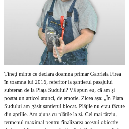
Țineți minte ce declara doamna primar Gabriela Firea
în toamna lui 2016, referitor la șantierul pasajului
subteran de la Piața Sudului? Vă spun eu, că am și
postat un articol atunci, de emoție. Zicea așa: „În Piața
Sudului am găsit șantierul blocat. Plățile nu erau făcute
din aprilie. Am ajuns cu plățile la zi. Cel mai târziu,
termenul maximal pentru finalizarea acestui obiectiv