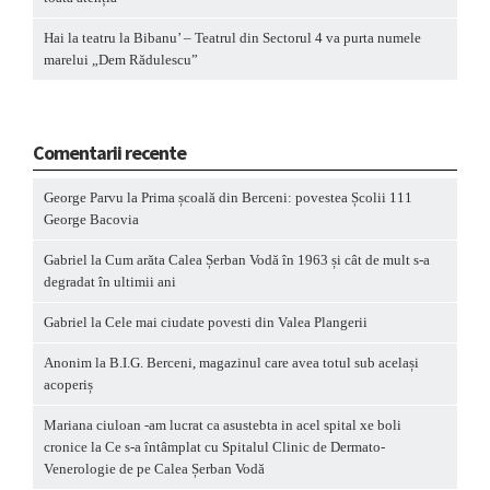
Hai la teatru la Bibanu’ – Teatrul din Sectorul 4 va purta numele
marelui „Dem Rădulescu”
Comentarii recente
George Parvu
la
Prima școală din Berceni: povestea Școlii 111
George Bacovia
Gabriel
la
Cum arăta Calea Șerban Vodă în 1963 și cât de mult s-a
degradat în ultimii ani
Gabriel
la
Cele mai ciudate povesti din Valea Plangerii
Anonim
la
B.I.G. Berceni, magazinul care avea totul sub același
acoperiș
Mariana ciuloan -am lucrat ca asustebta in acel spital xe boli
cronice
la
Ce s-a întâmplat cu Spitalul Clinic de Dermato-
Venerologie de pe Calea Șerban Vodă