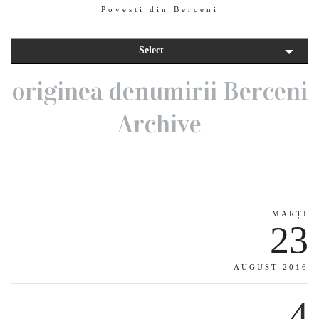
Povesti din Berceni
Select
originea denumirii Berceni
Archive
MARȚI
23
AUGUST 2016
4