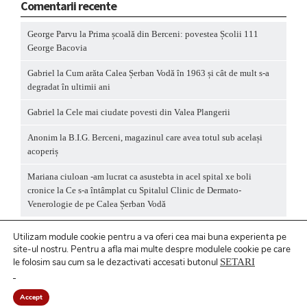
Comentarii recente
George Parvu
la
Prima școală din Berceni: povestea Școlii 111
George Bacovia
Gabriel
la
Cum arăta Calea Șerban Vodă în 1963 și cât de mult s-a
degradat în ultimii ani
Gabriel
la
Cele mai ciudate povesti din Valea Plangerii
Anonim
la
B.I.G. Berceni, magazinul care avea totul sub același
acoperiș
Mariana ciuloan -am lucrat ca asustebta in acel spital xe boli
cronice
la
Ce s-a întâmplat cu Spitalul Clinic de Dermato-
Venerologie de pe Calea Șerban Vodă
Utilizam module cookie pentru a va oferi cea mai buna experienta pe
site-ul nostru.
Pentru a
afla mai multe despre modulele cookie pe care
le folosim sau cum sa le dezactivati accesati butonul
SETARI
Politică privind fișierele cookies
/ Politică de
confidențialitate
Accept