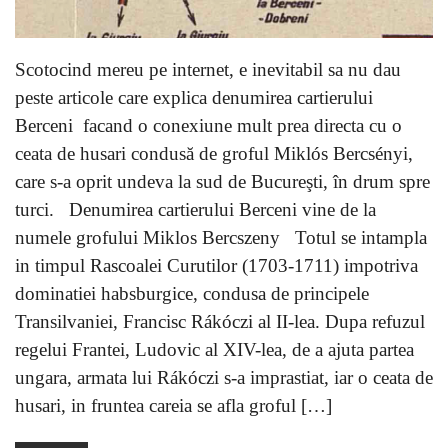
Scotocind mereu pe internet, e inevitabil sa nu dau
peste articole care explica denumirea cartierului
Berceni facand o conexiune mult prea directa cu o
ceata de husari condusă de groful Miklós Bercsényi,
care s-a oprit undeva la sud de Bucureşti, în drum spre
turci. Denumirea cartierului Berceni vine de la
numele grofului Miklos Bercszeny Totul se intampla
in timpul Rascoalei Curutilor (1703-1711) impotriva
dominatiei habsburgice, condusa de principele
Transilvaniei, Francisc Rákóczi al II-lea. Dupa refuzul
regelui Frantei, Ludovic al XIV-lea, de a ajuta partea
ungara, armata lui Rákóczi s-a imprastiat, iar o ceata de
husari, in fruntea careia se afla groful […]