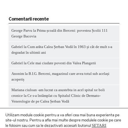
Comentarii recente
George Parvu
la
Prima școală din Berceni: povestea Școlii 111
George Bacovia
Gabriel
la
Cum arăta Calea Șerban Vodă în 1963 și cât de mult s-a
degradat în ultimii ani
Gabriel
la
Cele mai ciudate povesti din Valea Plangerii
Anonim
la
B.I.G. Berceni, magazinul care avea totul sub același
acoperiș
Mariana ciuloan -am lucrat ca asustebta in acel spital xe boli
cronice
la
Ce s-a întâmplat cu Spitalul Clinic de Dermato-
Venerologie de pe Calea Șerban Vodă
Utilizam module cookie pentru a va oferi cea mai buna experienta pe
site-ul nostru.
Pentru a
afla mai multe despre modulele cookie pe care
le folosim sau cum sa le dezactivati accesati butonul
SETARI