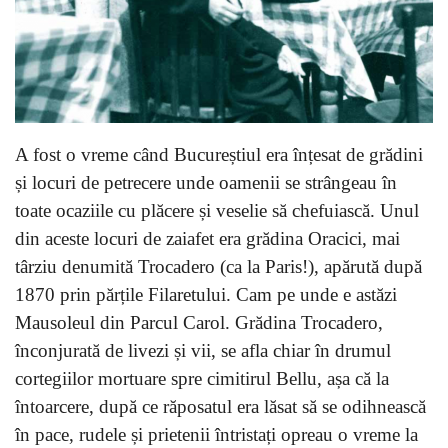
A fost o vreme când Bucureștiul era înțesat de grădini
și locuri de petrecere unde oamenii se strângeau în
toate ocaziile cu plăcere și veselie să chefuiască. Unul
din aceste locuri de zaiafet era grădina Oracici, mai
târziu denumită Trocadero (ca la Paris!), apărută după
1870 prin părțile Filaretului. Cam pe unde e astăzi
Mausoleul din Parcul Carol. Grădina Trocadero,
înconjurată de livezi și vii, se afla chiar în drumul
cortegiilor mortuare spre cimitirul Bellu, așa că la
întoarcere, după ce răposatul era lăsat să se odihnească
în pace, rudele și prietenii întristați opreau o vreme la