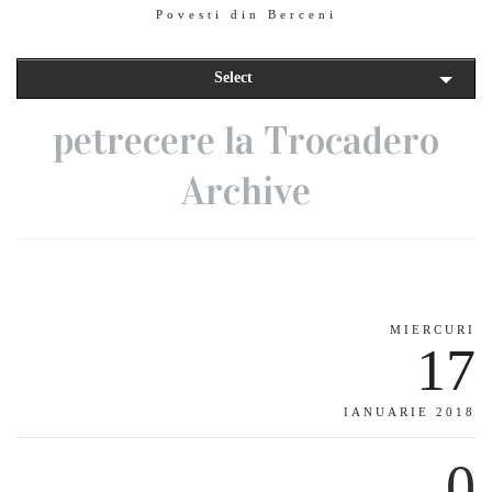
Povesti din Berceni
Select
petrecere la Trocadero
Archive
MIERCURI
17
IANUARIE 2018
0