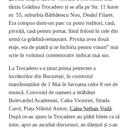
târziu Grădina Trocadero și se afla pe Str. 11 Iunie
nr. 55, suburbia Bărbătescu Nou, Dealul Filaret.
Era compus dintr-un parc cu pomi roditori, casă,
pivniță, casă pentru portar, fiind folosit în cele din
urmă ca grădină-restaurant. Pivnița avea două
etaje, era de piatră și se închiria pentru vinuri” mai
scrie în volumul comemorativ indicat mai sus.
La Trocadero s-a ținut prima petrecere a
lucrătorilor din București, în contextul
manifestațiilor de 1 Mai în favoarea celor 8 ore de
muncă. Convoiul de oameni a străbătut
Bulevardul Academiei, Calea Victoriei, Strada
Carol, Piața Sfântul Anton,
Calea Șerban Vodă
.
După ce-au ajuns la Trocadero au plătit bilete ca să
intre, apoi au ascultat discursuri, au dănțuit și s-au