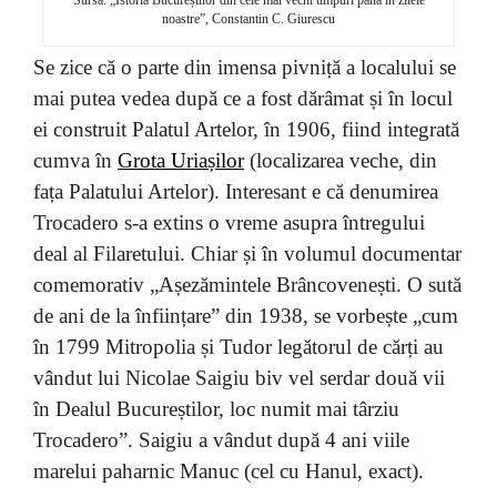
noastre”, Constantin C. Giurescu
Se zice că o parte din imensa pivniță a localului se
mai putea vedea după ce a fost dărâmat și în locul
ei construit Palatul Artelor, în 1906, fiind integrată
cumva în
Grota Uriașilor
(localizarea veche, din
fața Palatului Artelor). Interesant e că denumirea
Trocadero s-a extins o vreme asupra întregului
deal al Filaretului. Chiar și în volumul documentar
comemorativ „Așezămintele Brâncovenești. O sută
de ani de la înființare” din 1938, se vorbește „cum
în 1799 Mitropolia și Tudor legătorul de cărți au
vândut lui Nicolae Saigiu biv vel serdar două vii
în Dealul Bucureștilor, loc numit mai târziu
Trocadero”. Saigiu a vândut după 4 ani viile
marelui paharnic Manuc (cel cu Hanul, exact).