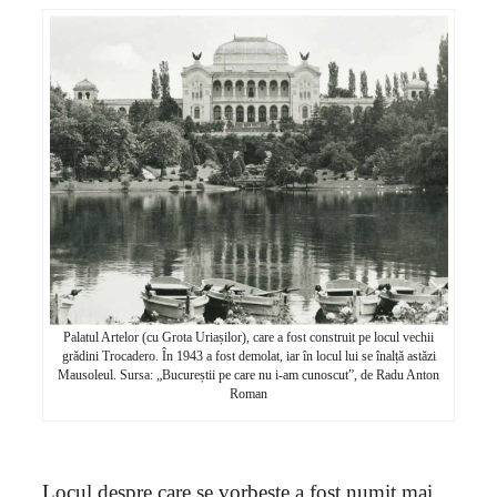
Palatul Artelor (cu Grota Uriașilor), care a fost construit pe locul vechii
grădini Trocadero. În 1943 a fost demolat, iar în locul lui se înalță astăzi
Mausoleul. Sursa: „Bucureștii pe care nu i-am cunoscut”, de Radu Anton
Roman
„Locul despre care se vorbește a fost numit mai