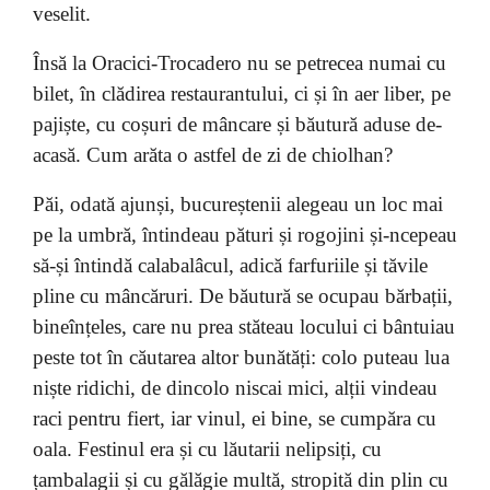
veselit.
Însă la Oracici-Trocadero nu se petrecea numai cu
bilet, în clădirea restaurantului, ci și în aer liber, pe
pajiște, cu coșuri de mâncare și băutură aduse de-
acasă. Cum arăta o astfel de zi de chiolhan?
Păi, odată ajunși, bucureștenii alegeau un loc mai
pe la umbră, întindeau pături și rogojini și-ncepeau
să-și întindă calabalâcul, adică farfuriile și tăvile
pline cu mâncăruri. De băutură se ocupau bărbații,
bineînțeles, care nu prea stăteau locului ci bântuiau
peste tot în căutarea altor bunătăți: colo puteau lua
niște ridichi, de dincolo niscai mici, alții vindeau
raci pentru fiert, iar vinul, ei bine, se cumpăra cu
oala. Festinul era și cu lăutarii nelipsiți, cu
țambalagii și cu gălăgie multă, stropită din plin cu