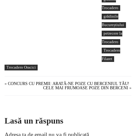
Trocadero
grădinile
Bucureștiului
petrecere la
Trocadero
Trocadero
Filaret
Trocadero Oracici
«
CONCURS CU PREMII: ARATĂ-NE POZE CU BERCENIUL TĂU!
CELE MAI FRUMOASE POZE DIN BERCENI
»
Lasă un răspuns
Adresa ta de email nu va fi publicată.