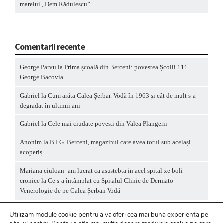
marelui „Dem Rădulescu”
Comentarii recente
George Parvu
la
Prima școală din Berceni: povestea Școlii 111
George Bacovia
Gabriel
la
Cum arăta Calea Șerban Vodă în 1963 și cât de mult s-a
degradat în ultimii ani
Gabriel
la
Cele mai ciudate povesti din Valea Plangerii
Anonim
la
B.I.G. Berceni, magazinul care avea totul sub același
acoperiș
Mariana ciuloan -am lucrat ca asustebta in acel spital xe boli
cronice
la
Ce s-a întâmplat cu Spitalul Clinic de Dermato-
Venerologie de pe Calea Șerban Vodă
Utilizam module cookie pentru a va oferi cea mai buna experienta pe