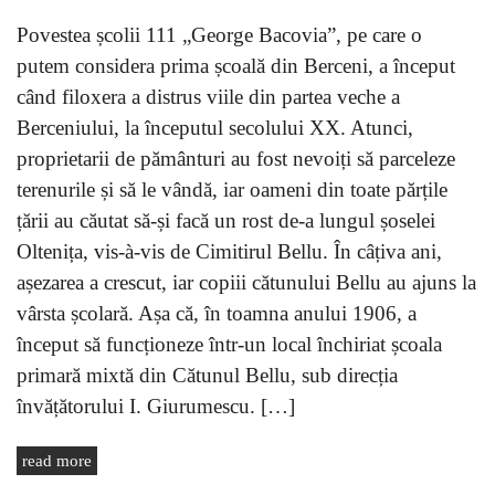
Povestea școlii 111 „George Bacovia”, pe care o
putem considera prima școală din Berceni, a început
când filoxera a distrus viile din partea veche a
Berceniului, la începutul secolului XX. Atunci,
proprietarii de pământuri au fost nevoiți să parceleze
terenurile și să le vândă, iar oameni din toate părțile
țării au căutat să-și facă un rost de-a lungul șoselei
Oltenița, vis-à-vis de Cimitirul Bellu. În câțiva ani,
așezarea a crescut, iar copiii cătunului Bellu au ajuns la
vârsta școlară. Așa că, în toamna anului 1906, a
început să funcționeze într-un local închiriat școala
primară mixtă din Cătunul Bellu, sub direcția
învățătorului I. Giurumescu. […]
read more