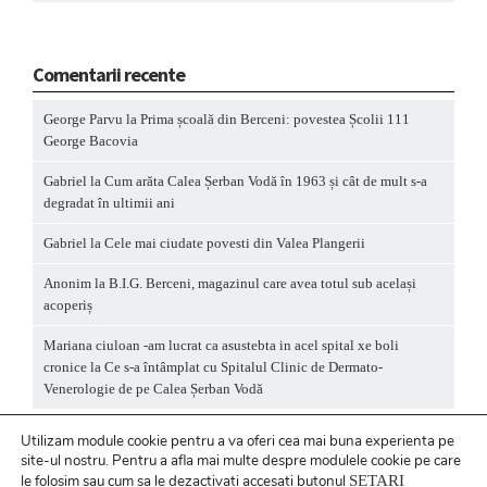
Comentarii recente
George Parvu
la
Prima școală din Berceni: povestea Școlii 111
George Bacovia
Gabriel
la
Cum arăta Calea Șerban Vodă în 1963 și cât de mult s-a
degradat în ultimii ani
Gabriel
la
Cele mai ciudate povesti din Valea Plangerii
Anonim
la
B.I.G. Berceni, magazinul care avea totul sub același
acoperiș
Mariana ciuloan -am lucrat ca asustebta in acel spital xe boli
cronice
la
Ce s-a întâmplat cu Spitalul Clinic de Dermato-
Venerologie de pe Calea Șerban Vodă
Utilizam module cookie pentru a va oferi cea mai buna experienta pe
site-ul nostru.
Pentru a
afla mai multe despre modulele cookie pe care
le folosim sau cum sa le dezactivati accesati butonul
SETARI