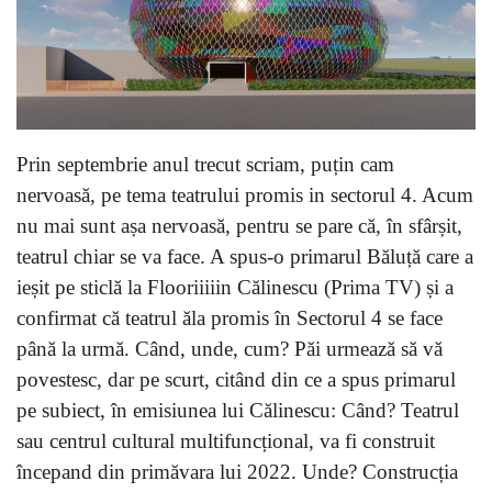
Prin septembrie anul trecut scriam, puțin cam
nervoasă, pe tema teatrului promis in sectorul 4. Acum
nu mai sunt așa nervoasă, pentru se pare că, în sfârșit,
teatrul chiar se va face. A spus-o primarul Băluță care a
ieșit pe sticlă la Flooriiiiin Călinescu (Prima TV) și a
confirmat că teatrul ăla promis în Sectorul 4 se face
până la urmă. Când, unde, cum? Păi urmează să vă
povestesc, dar pe scurt, citând din ce a spus primarul
pe subiect, în emisiunea lui Călinescu: Când? Teatrul
sau centrul cultural multifuncțional, va fi construit
începand din primăvara lui 2022. Unde? Construcția