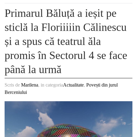
Primarul Băluță a ieșit pe
sticlă la Floriiiiin Călinescu
și a spus că teatrul ăla
promis în Sectorul 4 se face
până la urmă
Scris de
Marilena
, in categoria
Actualitate
,
Povești din jurul
Berceniului