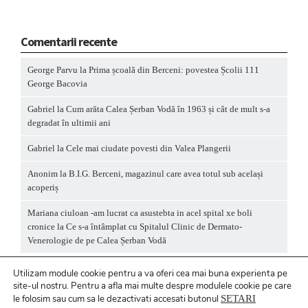
Comentarii recente
George Parvu
la
Prima școală din Berceni: povestea Școlii 111
George Bacovia
Gabriel
la
Cum arăta Calea Șerban Vodă în 1963 și cât de mult s-a
degradat în ultimii ani
Gabriel
la
Cele mai ciudate povesti din Valea Plangerii
Anonim
la
B.I.G. Berceni, magazinul care avea totul sub același
acoperiș
Mariana ciuloan -am lucrat ca asustebta in acel spital xe boli
cronice
la
Ce s-a întâmplat cu Spitalul Clinic de Dermato-
Venerologie de pe Calea Șerban Vodă
Utilizam module cookie pentru a va oferi cea mai buna experienta pe
site-ul nostru.
Pentru a
afla mai multe despre modulele cookie pe care
le folosim sau cum sa le dezactivati accesati butonul
SETARI