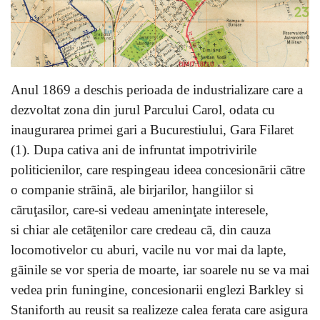
Anul 1869 a deschis perioada de industrializare care a
dezvoltat zona din jurul Parcului Carol, odata cu
inaugurarea primei gari a Bucurestiului, Gara Filaret
(1). Dupa cativa ani de infruntat impotrivirile
politicienilor, care respingeau ideea concesionãrii cãtre
o companie strãinã, ale birjarilor, hangiilor si
cãruţasilor, care-si vedeau ameninţate interesele,
si chiar ale cetãţenilor care credeau cã, din cauza
locomotivelor cu aburi, vacile nu vor mai da lapte,
gãinile se vor speria de moarte, iar soarele nu se va mai
vedea prin funingine, concesionarii englezi Barkley si
Staniforth au reusit sa realizeze calea ferata care asigura