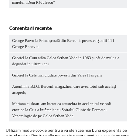
marelui „Dem Rădulescu”
Comentarii recente
George Parvu
la
Prima școală din Berceni: povestea Școlii 111
George Bacovia
Gabriel
la
Cum arăta Calea Șerban Vodă în 1963 și cât de mult s-a
degradat în ultimii ani
Gabriel
la
Cele mai ciudate povesti din Valea Plangerii
Anonim
la
B.I.G. Berceni, magazinul care avea totul sub același
acoperiș
Mariana ciuloan -am lucrat ca asustebta in acel spital xe boli
cronice
la
Ce s-a întâmplat cu Spitalul Clinic de Dermato-
Venerologie de pe Calea Șerban Vodă
Utilizam module cookie pentru a va oferi cea mai buna experienta pe