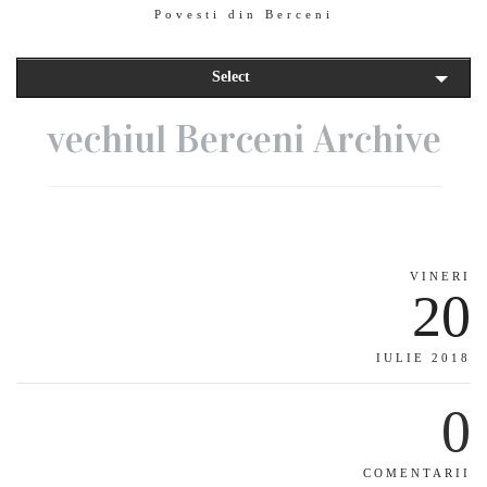
Povesti din Berceni
Select
vechiul Berceni Archive
VINERI
20
IULIE 2018
0
COMENTARII