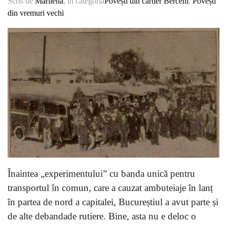
Scris de
Marilena
, in categoria
Povești din cartier Berceni
,
Povești
din vremuri vechi
Înaintea „experimentului” cu banda unică pentru
transportul în comun, care a cauzat ambuteiaje în lanț
în partea de nord a capitalei, Bucureștiul a avut parte și
de alte debandade rutiere. Bine, asta nu e deloc o