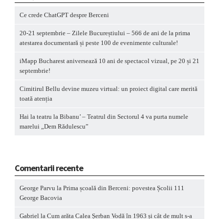
Ce crede ChatGPT despre Berceni
20-21 septembrie – Zilele Bucureștiului – 566 de ani de la prima
atestarea documentară și peste 100 de evenimente culturale!
iMapp Bucharest aniversează 10 ani de spectacol vizual, pe 20 și 21
septembrie!
Cimitirul Bellu devine muzeu virtual: un proiect digital care merită
toată atenția
Hai la teatru la Bibanu’ – Teatrul din Sectorul 4 va purta numele
marelui „Dem Rădulescu”
Comentarii recente
George Parvu
la
Prima școală din Berceni: povestea Școlii 111
George Bacovia
Gabriel
la
Cum arăta Calea Șerban Vodă în 1963 și cât de mult s-a