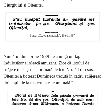
Giurgiului
și Olteniței.
Sursa: „Gazeta municipală”, 10 oct 1937
Numărul din aprilie 1939 ne anunță un fapt
înduioșător și oleacă amuzant. Zice că „stolul de
străjere de la școala primară de fete No. 44 din șos.
Olteniței a botezat Dumineca trecută în cadru străjeresc
doi copii de la maternitatea comunală.”