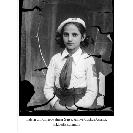
Fată în uniformă de străjer Sursa: Arhiva Costică Acsinte,
wikipedia.commons