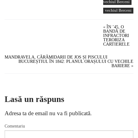
vechiul Berceni
vechiul Berceni
«
ÎN ’45, O
BANDĂ DE
INFRACTORI
TERORIZA
CARTIERELE
MANDRAVELA, CĂRĂMIDARII DE JOS ȘI PISCULUI
BUCUREȘTIUL ÎN 1842: PLANUL ORAȘULUI CU VECHILE
BARIERE
»
Lasă un răspuns
Adresa ta de email nu va fi publicată.
Comentariu