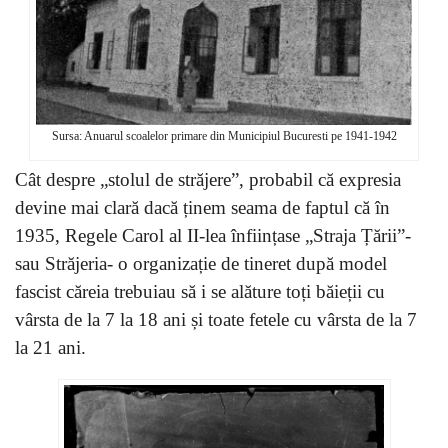
Sursa: Anuarul scoalelor primare din Municipiul Bucuresti pe 1941-1942
Cât despre „stolul de străjere”, probabil că expresia
devine mai clară dacă ținem seama de faptul că în
1935, Regele Carol al II-lea înființase „Straja Țării”-
sau Străjeria- o organizație de tineret după model
fascist căreia trebuiau să i se alăture toți băieții cu
vârsta de la 7 la 18 ani și toate fetele cu vârsta de la 7
la 21 ani.