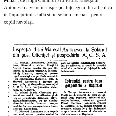
Mihai”
, de lângă Cimitirul Pro Patria. Mareșalul
Antonescu a venit în inspecție. Înțelegem din articol că
în împrejurimi se afla și un solariu amenajat pentru
copiii nevoiași.