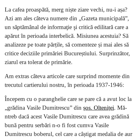
La cafea proaspătă, merg niște ziare vechi, nu-i așa?
Azi am ales câteva numere din „Gazeta municipală”,
un săptămânal de informaţie şi critică edilitară care a
apărut în perioada interbelică. Misiunea acestuia? Să
analizeze pe toate părțile, să comenteze și mai ales să
critice deciziile primăriei Bucureștiului. Surprinzător,
ziarul era tolerat de primărie.
Am extras câteva articole care surprind momente din
trecutul cartierului nostru, în perioada 1937-1946:
Începem cu o paranghelie care se pare că a avut loc la
„grădina Vasile Dumitrescu” din
șos. Olteniței
. Mă-
ntreb dacă acest Vasile Dumitrescu care avea grădină
bună pentru serbări n-o fi fost cumva Vasile
Dumitrescu boberul, cel care a câștigat medalia de aur