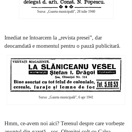
Sursa: „Gazeta municipală”, 28 iulie 1940
Imediat ne întoarcem la „revista presei”, dar
deocamdată e momentul pentru o pauză publicitară.
Sursa: „Gazeta municipală”, 6 apr 1941
Hmm, ce-avem noi aici? Terenul despre care vorbește
anunțul din gazetă, „șos. Olteniței colț cu Calea