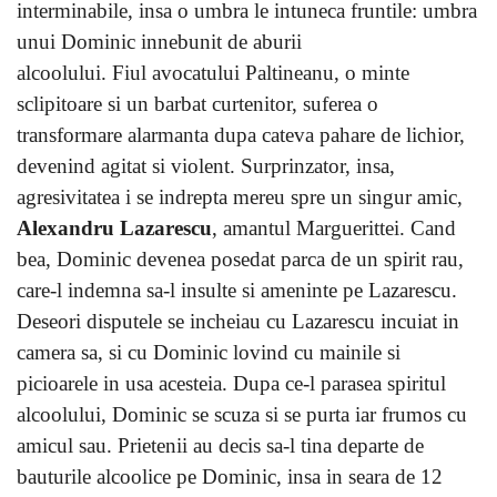
interminabile, insa o umbra le intuneca fruntile: umbra
unui Dominic innebunit de aburii
alcoolului. Fiul avocatului Paltineanu, o minte
sclipitoare si un barbat curtenitor, suferea o
transformare alarmanta dupa cateva pahare de lichior,
devenind agitat si violent. Surprinzator, insa,
agresivitatea i se indrepta mereu spre un singur amic,
Alexandru Lazarescu
, amantul Marguerittei. Cand
bea, Dominic devenea posedat parca de un spirit rau,
care-l indemna sa-l insulte si ameninte pe Lazarescu.
Deseori disputele se incheiau cu Lazarescu incuiat in
camera sa, si cu Dominic lovind cu mainile si
picioarele in usa acesteia. Dupa ce-l parasea spiritul
alcoolului, Dominic se scuza si se purta iar frumos cu
amicul sau. Prietenii au decis sa-l tina departe de
bauturile alcoolice pe Dominic, insa in seara de 12