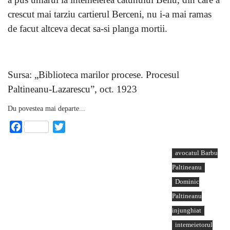
crescut mai tarziu cartierul Berceni, nu i-a mai ramas
de facut altceva decat sa-si planga mortii.
Sursa: „Biblioteca marilor procese. Procesul
Paltineanu-Lazarescu”, oct. 1923
Du povestea mai departe...
Facebook
Twitter
avocatul Barbu
Paltineanu
Dominic
Paltineanu
injunghiat
intemeietorul