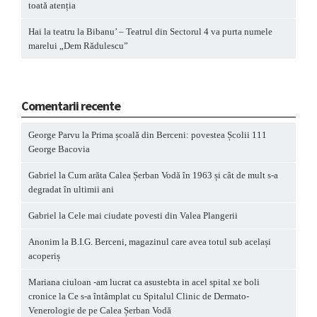
toată atenția
Hai la teatru la Bibanu’ – Teatrul din Sectorul 4 va purta numele
marelui „Dem Rădulescu”
Comentarii recente
George Parvu
la
Prima școală din Berceni: povestea Școlii 111
George Bacovia
Gabriel
la
Cum arăta Calea Șerban Vodă în 1963 și cât de mult s-a
degradat în ultimii ani
Gabriel
la
Cele mai ciudate povesti din Valea Plangerii
Anonim
la
B.I.G. Berceni, magazinul care avea totul sub același
acoperiș
Mariana ciuloan -am lucrat ca asustebta in acel spital xe boli
cronice
la
Ce s-a întâmplat cu Spitalul Clinic de Dermato-
Venerologie de pe Calea Șerban Vodă