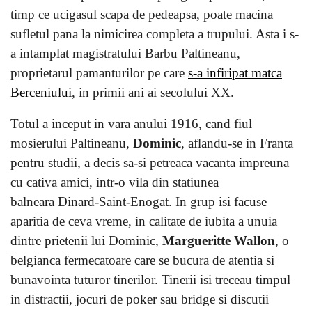
timp ce ucigasul scapa de pedeapsa, poate macina
sufletul pana la nimicirea completa a trupului. Asta i s-
a intamplat magistratului Barbu Paltineanu,
proprietarul pamanturilor pe care
s-a infiripat matca
Berceniului
, in primii ani ai secolului XX.
Totul a inceput in vara anului 1916, cand fiul
mosierului Paltineanu,
Dominic
, aflandu-se in Franta
pentru studii, a decis sa-si petreaca vacanta impreuna
cu cativa amici, intr-o vila din statiunea
balneara Dinard-Saint-Enogat. In grup isi facuse
aparitia de ceva vreme, in calitate de iubita a unuia
dintre prietenii lui Dominic,
Margueritte Wallon
, o
belgianca fermecatoare care se bucura de atentia si
bunavointa tuturor tinerilor. Tinerii isi treceau timpul
in distractii, jocuri de poker sau bridge si discutii