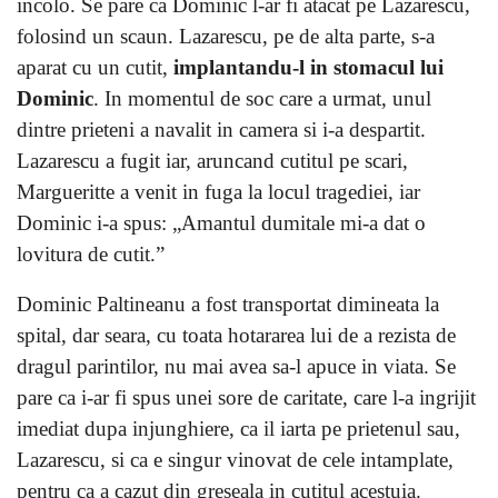
incolo. Se pare ca Dominic l-ar fi atacat pe Lazarescu,
folosind un scaun. Lazarescu, pe de alta parte, s-a
aparat cu un cutit,
implantandu-l in stomacul lui
Dominic
. In momentul de soc care a urmat, unul
dintre prieteni a navalit in camera si i-a despartit.
Lazarescu a fugit iar, aruncand cutitul pe scari,
Margueritte a venit in fuga la locul tragediei, iar
Dominic i-a spus: „Amantul dumitale mi-a dat o
lovitura de cutit.”
Dominic Paltineanu a fost transportat dimineata la
spital, dar seara, cu toata hotararea lui de a rezista de
dragul parintilor, nu mai avea sa-l apuce in viata. Se
pare ca i-ar fi spus unei sore de caritate, care l-a ingrijit
imediat dupa injunghiere, ca il iarta pe prietenul sau,
Lazarescu, si ca e singur vinovat de cele intamplate,
pentru ca a cazut din greseala in cutitul acestuia.