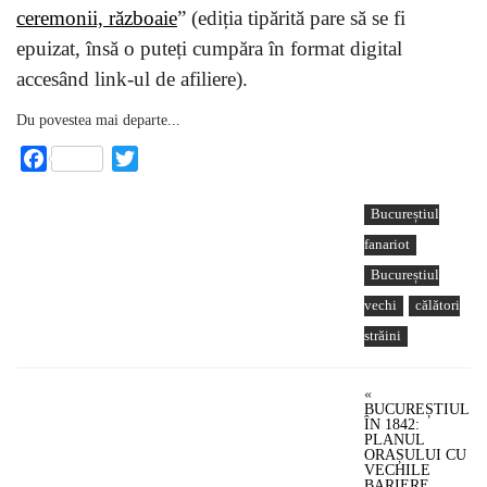
ceremonii, războaie
” (ediția tipărită pare să se fi
epuizat, însă o puteți cumpăra în format digital
accesând link-ul de afiliere).
Du povestea mai departe...
Facebook
Twitter
Bucureștiul
fanariot
Bucureștiul
vechi
călători
străini
«
BUCUREȘTIUL
ÎN 1842:
PLANUL
ORAȘULUI CU
VECHILE
BARIERE