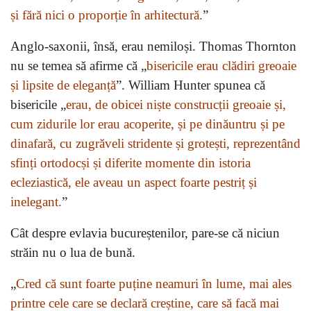
și fără nici o proporție în arhitectură.
”
Anglo-saxonii, însă, erau nemiloși. Thomas Thornton
nu se temea să afirme că „
bisericile erau clădiri greoaie
și lipsite de eleganță
”. William Hunter spunea că
bisericile „
erau, de obicei niște construcții greoaie și,
cum zidurile lor erau acoperite, și pe dinăuntru și pe
dinafară, cu zugrăveli stridente și grotești, reprezentând
sfinți ortodocși și diferite momente din istoria
ecleziastică, ele aveau un aspect foarte pestriț și
inelegant.
”
Cât despre evlavia bucureștenilor, pare-se că niciun
străin nu o lua de bună.
„
Cred că sunt foarte puține neamuri în lume, mai ales
printre cele care se declară creștine, care să facă mai