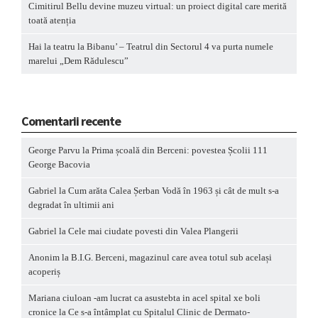
Cimitirul Bellu devine muzeu virtual: un proiect digital care merită
toată atenția
Hai la teatru la Bibanu’ – Teatrul din Sectorul 4 va purta numele
marelui „Dem Rădulescu”
Comentarii recente
George Parvu
la
Prima școală din Berceni: povestea Școlii 111
George Bacovia
Gabriel
la
Cum arăta Calea Șerban Vodă în 1963 și cât de mult s-a
degradat în ultimii ani
Gabriel
la
Cele mai ciudate povesti din Valea Plangerii
Anonim
la
B.I.G. Berceni, magazinul care avea totul sub același
acoperiș
Mariana ciuloan -am lucrat ca asustebta in acel spital xe boli
cronice
la
Ce s-a întâmplat cu Spitalul Clinic de Dermato-