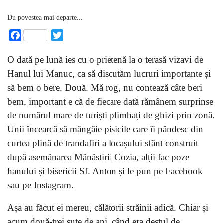
Du povestea mai departe...
Facebook
Twitter
O dată pe lună ies cu o prietenă la o terasă vizavi de
Hanul lui Manuc, ca să discutăm lucruri importante și
să bem o bere. Două. Mă rog, nu contează câte beri
bem, important e că de fiecare dată rămânem surprinse
de numărul mare de turiști plimbați de ghizi prin zonă.
Unii încearcă să mângâie pisicile care îi pândesc din
curtea plină de trandafiri a locașului sfânt construit
după asemănarea Mănăstirii Cozia, alții fac poze
hanului și bisericii Sf. Anton și le pun pe Facebook
sau pe Instagram.
Așa au făcut ei mereu, călătorii străinii adică. Chiar și
acum două-trei sute de ani, când era destul de