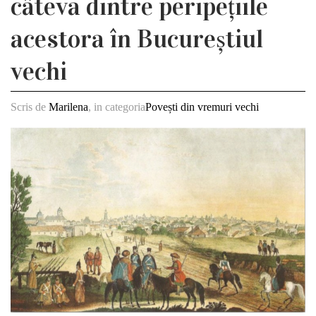
câteva dintre peripețiile
acestora în Bucureștiul
vechi
Scris de
Marilena
, in categoria
Povești din vremuri vechi