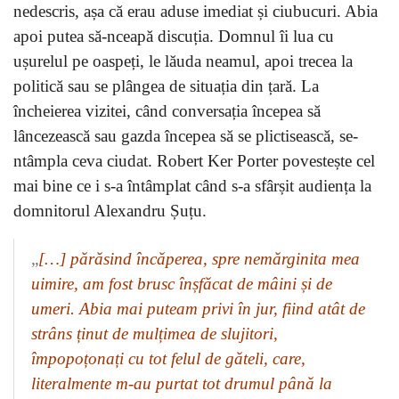
nedescris, așa că erau aduse imediat și ciubucuri. Abia
apoi putea să-nceapă discuția. Domnul îi lua cu
ușurelul pe oaspeți, le lăuda neamul, apoi trecea la
politică sau se plângea de situația din țară. La
încheierea vizitei, când conversația începea să
lâncezească sau gazda începea să se plictisească, se-
ntâmpla ceva ciudat. Robert Ker Porter povestește cel
mai bine ce i s-a întâmplat când s-a sfârșit audiența la
domnitorul Alexandru Șuțu.
„
[…] părăsind încăperea, spre nemărginita mea
uimire, am fost brusc înșfăcat de mâini și de
umeri. Abia mai puteam privi în jur, fiind atât de
strâns ținut de mulțimea de slujitori,
împopoțonați cu tot felul de găteli, care,
literalmente m-au purtat tot drumul până la