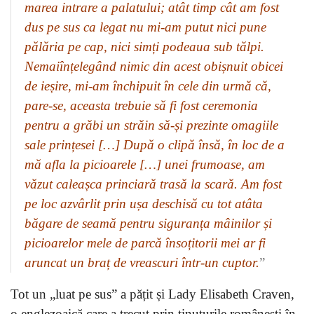
marea intrare a palatului; atât timp cât am fost
dus pe sus ca legat nu mi-am putut nici pune
pălăria pe cap, nici simți podeaua sub tălpi.
Nemaiînțelegând nimic din acest obișnuit obicei
de ieșire, mi-am închipuit în cele din urmă că,
pare-se, aceasta trebuie să fi fost ceremonia
pentru a grăbi un străin să-și prezinte omagiile
sale prințesei […] După o clipă însă, în loc de a
mă afla la picioarele […] unei frumoase, am
văzut caleașca princiară trasă la scară. Am fost
pe loc azvârlit prin ușa deschisă cu tot atâta
băgare de seamă pentru siguranța mâinilor și
picioarelor mele de parcă însoțitorii mei ar fi
aruncat un braț de vreascuri într-un cuptor.
”
Tot un „luat pe sus” a pățit și Lady Elisabeth Craven,
o englezoaică care a trecut prin ținuturile românești în