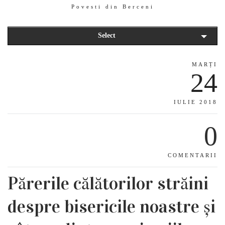
Povesti din Berceni
Select
MARȚI
24
IULIE 2018
0
COMENTARII
Părerile călătorilor străini
despre bisericile noastre și