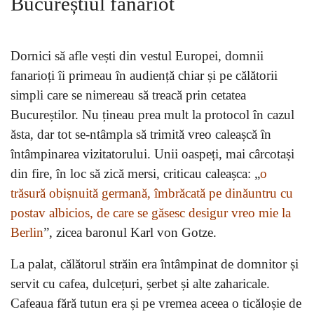
Bucureștiul fanariot
Dornici să afle vești din vestul Europei, domnii
fanarioți îi primeau în audiență chiar și pe călătorii
simpli care se nimereau să treacă prin cetatea
Bucureștilor. Nu țineau prea mult la protocol în cazul
ăsta, dar tot se-ntâmpla să trimită vreo caleașcă în
întâmpinarea vizitatorului. Unii oaspeți, mai cârcotași
din fire, în loc să zică mersi, criticau caleașca: „
o
trăsură obișnuită germană, îmbrăcată pe dinăuntru cu
postav albicios, de care se găsesc desigur vreo mie la
Berlin
”, zicea baronul Karl von Gotze.
La palat, călătorul străin era întâmpinat de domnitor și
servit cu cafea, dulcețuri, șerbet și alte zaharicale.
Cafeaua fără tutun era și pe vremea aceea o ticăloșie de