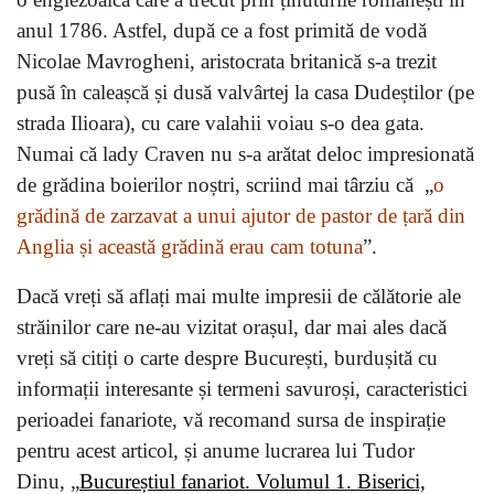
anul 1786. Astfel, după ce a fost primită de vodă
Nicolae Mavrogheni, aristocrata britanică s-a trezit
pusă în caleașcă și dusă valvârtej la casa Dudeștilor (pe
strada Ilioara), cu care valahii voiau s-o dea gata.
Numai că lady Craven nu s-a arătat deloc impresionată
de grădina boierilor noștri, scriind mai târziu că „
o
grădină de zarzavat a unui ajutor de pastor de țară din
Anglia și această grădină erau cam totuna
”.
Dacă vreți să aflați mai multe impresii de călătorie ale
străinilor care ne-au vizitat orașul, dar mai ales dacă
vreți să citiți o carte despre București, burdușită cu
informații interesante și termeni savuroși, caracteristici
perioadei fanariote, vă recomand sursa de inspirație
pentru acest articol, și anume lucrarea lui Tudor
Dinu, „
Bucureștiul fanariot. Volumul 1. Biserici,