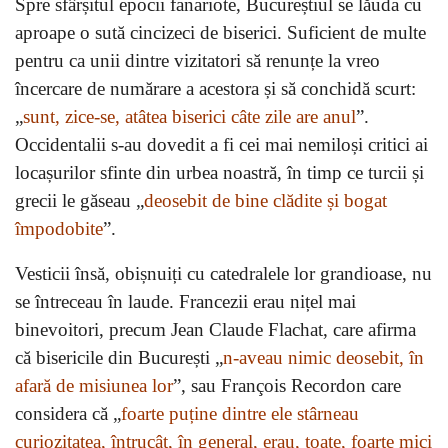
Spre sfârșitul epocii fanariote, Bucureștiul se lăuda cu
aproape o sută cincizeci de biserici. Suficient de multe
pentru ca unii dintre vizitatori să renunțe la vreo
încercare de numărare a acestora și să conchidă scurt:
„
sunt, zice-se, atâtea biserici câte zile are anul
”.
Occidentalii s-au dovedit a fi cei mai nemiloși critici ai
locașurilor sfinte din urbea noastră, în timp ce turcii și
grecii le găseau „
deosebit de bine clădite și bogat
împodobite
”.
Vesticii însă, obișnuiți cu catedralele lor grandioase, nu
se întreceau în laude. Francezii erau nițel mai
binevoitori, precum Jean Claude Flachat, care afirma
că bisericile din București „
n-aveau nimic deosebit, în
afară de misiunea lor
”, sau François Recordon care
considera că „
foarte puține dintre ele stârneau
curiozitatea, întrucât, în general, erau, toate, foarte mici