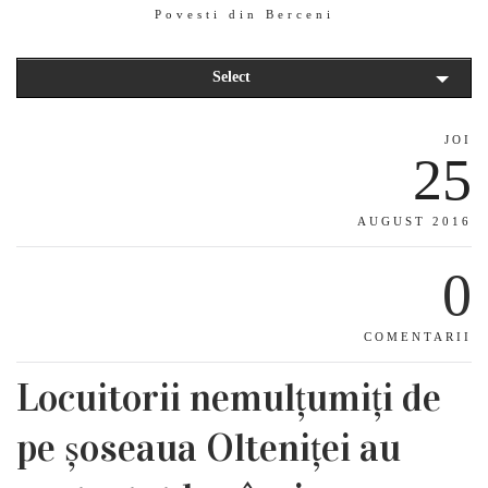
Povesti din Berceni
Select
JOI
25
AUGUST 2016
0
COMENTARII
Locuitorii nemulțumiți de
pe șoseaua Olteniței au