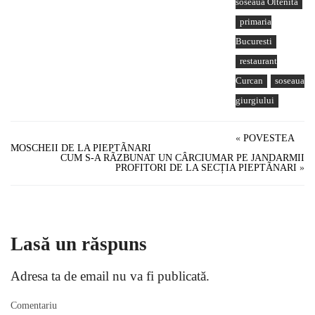
soseaua Oltenita
primaria
Bucuresti
restaurant
Curcan
soseaua
giurgiului
«
POVESTEA
MOSCHEII DE LA PIEPTÃNARI
CUM S-A RÃZBUNAT UN CÂRCIUMAR PE JANDARMII
PROFITORI DE LA SECȚIA PIEPTÃNARI
»
Lasă un răspuns
Adresa ta de email nu va fi publicată.
Comentariu