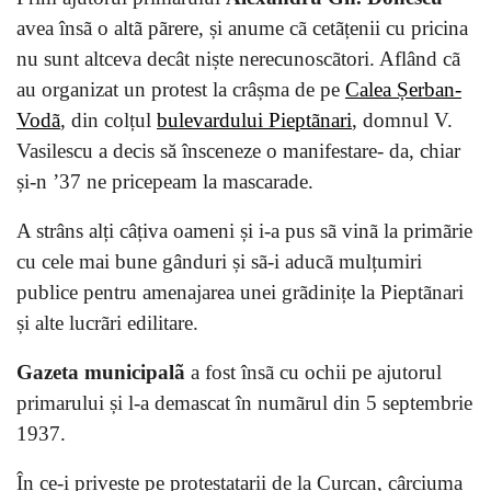
avea însã o altã pãrere, și anume cã cetãțenii cu pricina
nu sunt altceva decât niște nerecunoscãtori. Aflând cã
au organizat un protest la crâșma de pe
Calea Șerban-
Vodã
, din colțul
bulevardului Pieptãnari
, domnul V.
Vasilescu a decis să însceneze o manifestare- da, chiar
și-n ’37 ne pricepeam la mascarade.
A strâns alți câțiva oameni și i-a pus sã vinã la primãrie
cu cele mai bune gânduri și sã-i aducã mulțumiri
publice pentru amenajarea unei grãdinițe la Pieptãnari
și alte lucrãri edilitare.
Gazeta municipalã
a fost însã cu ochii pe ajutorul
primarului și l-a demascat în numãrul din 5 septembrie
1937.
În ce-i privește pe protestatarii de la Curcan, cârciuma