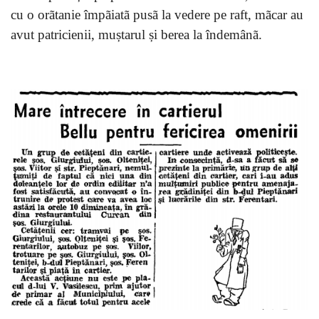
cu o orãtanie împãiatã pusã la vedere pe raft, mãcar au
avut patricienii, muștarul și berea la îndemânã.