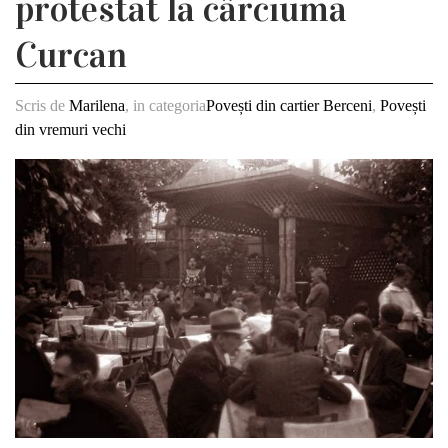
protestat la cârciuma
Curcan
Scris de
Marilena
, in categoria
Povești din cartier Berceni
,
Povești
din vremuri vechi