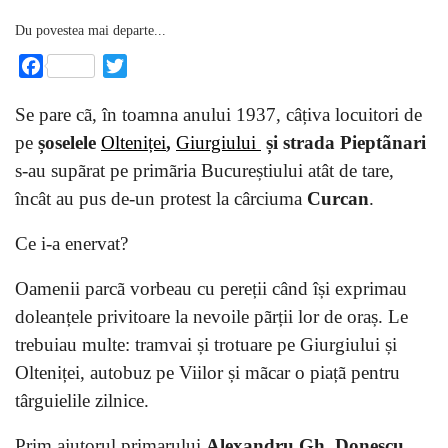
Du povestea mai departe...
Facebook
Twitter
Se pare cã, în toamna anului 1937, câțiva locuitori de
pe
șoselele
Olteniței
,
Giurgiului
și strada Pieptãnari
s-au supãrat pe primãria Bucureștiului atât de tare,
încât au pus de-un protest la cârciuma
Curcan
.
Ce i-a enervat?
Oamenii parcã vorbeau cu pereții când își exprimau
doleanțele privitoare la nevoile pãrții lor de oraș. Le
trebuiau multe: tramvai și trotuare pe Giurgiului și
Olteniței, autobuz pe Viilor și mãcar o piațã pentru
târguielile zilnice.
Prim ajutorul primarului
Alexandru Gh. Donescu