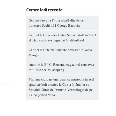
Comentarii recente
George Parvu
la
Prima școală din Berceni:
povestea Școlii 111 George Bacovia
Gabriel
la
Cum arăta Calea Șerban Vodă în 1963
și cât de mult s-a degradat în ultimii ani
Gabriel
la
Cele mai ciudate povesti din Valea
Plangerii
Anonim
la
B.I.G. Berceni, magazinul care avea
totul sub același acoperiș
Mariana ciuloan -am lucrat ca asustebta in acel
spital xe boli cronice
la
Ce s-a întâmplat cu
Spitalul Clinic de Dermato-Venerologie de pe
Calea Șerban Vodă