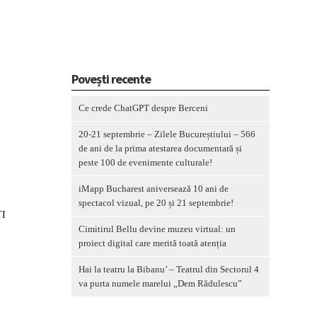
Povești recente
Ce crede ChatGPT despre Berceni
20-21 septembrie – Zilele Bucureștiului – 566
de ani de la prima atestarea documentară și
peste 100 de evenimente culturale!
iMapp Bucharest aniversează 10 ani de
spectacol vizual, pe 20 și 21 septembrie!
ȚI
Cimitirul Bellu devine muzeu virtual: un
proiect digital care merită toată atenția
Hai la teatru la Bibanu’ – Teatrul din Sectorul 4
va purta numele marelui „Dem Rădulescu”