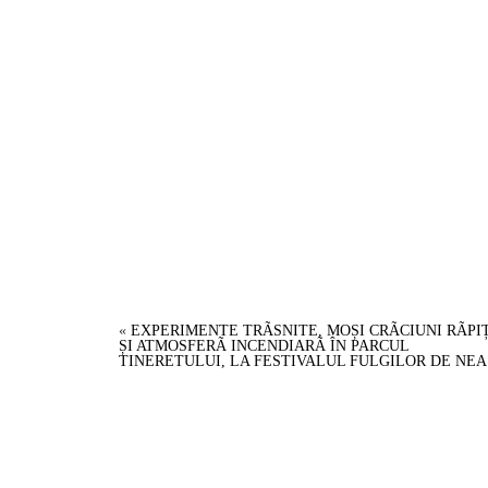
«
EXPERIMENTE TRÃSNITE, MOȘI CRÃCIUNI RÃPI
ȘI ATMOSFERÃ INCENDIARÃ ÎN PARCUL
TINERETULUI, LA FESTIVALUL FULGILOR DE NEA