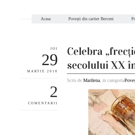
Acasa
Povești din cartier Berceni
Po
Celebra „frecț
JOI
29
secolului XX î
MARTIE 2018
Scris de
Marilena
, in categoria
Poveș
2
COMENTARII