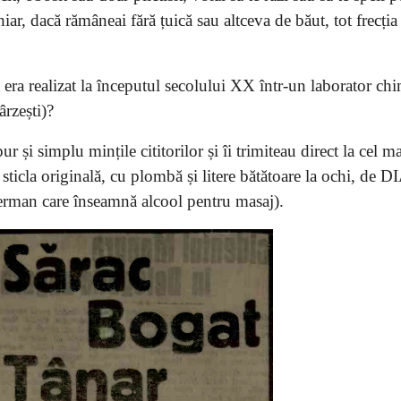
hiar, dacă rămâneai fără țuică sau altceva de băut, tot frecția
t era realizat la începutul secolului XX într-un laborator ch
ârzești)?
r și simplu mințile cititorilor și îi trimiteau direct la cel ma
ă sticla originală, cu plombă și litere bătătoare la ochi, de
rman care înseamnă alcool pentru masaj).