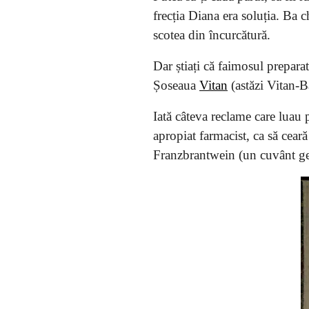
frecția Diana era soluția. Ba c
scotea din încurcătură.
Dar știați că faimosul prepara
Șoseaua
Vitan
(astăzi Vitan-B
Iată câteva reclame care luau pu
apropiat farmacist, ca să cear
Franzbrantwein (un cuvânt ge