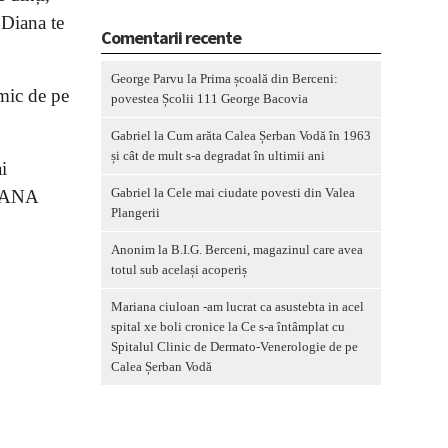
 Diana te
Comentarii recente
George Parvu
la
Prima școală din Berceni:
imic de pe
povestea Școlii 111 George Bacovia
Gabriel
la
Cum arăta Calea Șerban Vodă în 1963
și cât de mult s-a degradat în ultimii ani
i
Gabriel
la
Cele mai ciudate povesti din Valea
 DIANA
Plangerii
Anonim
la
B.I.G. Berceni, magazinul care avea
totul sub același acoperiș
Mariana ciuloan -am lucrat ca asustebta in acel
spital xe boli cronice
la
Ce s-a întâmplat cu
Spitalul Clinic de Dermato-Venerologie de pe
Calea Șerban Vodă