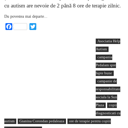
cu autism are nevoie de 2 până 8 ore de terapie zilnic.
Du povestea mai departe...
Facebook
Twitter
Asociatia Help
Autism
campania
Pedalam spre
fapte bune
campanie de
responsabilitate
sociala la Sun
Plaza
copii
diagnosticati cu
autism
Gianina Corondan pedaleaza
ore de terapie pentru copiii