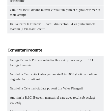
septembrie!
Cimitirul Bellu devine muzeu virtual: un proiect digital care merită
toată atenția
Hai la teatru la Bibanu’ – Teatrul din Sectorul 4 va purta numele
marelui „Dem Rădulescu”
Comentarii recente
George Parvu
la
Prima școală din Berceni: povestea Școlii 111
George Bacovia
Gabriel
la
Cum arăta Calea Șerban Vodă în 1963 și cât de mult s-a
degradat în ultimii ani
Gabriel
la
Cele mai ciudate povesti din Valea Plangerii
Anonim
la
B.I.G. Berceni, magazinul care avea totul sub același
acoperiș