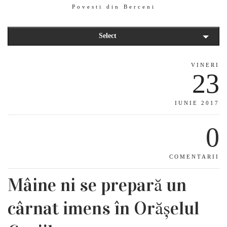
Povesti din Berceni
Select
VINERI
23
IUNIE 2017
0
COMENTARII
Mâine ni se prepară un
cârnat imens în Orășelul