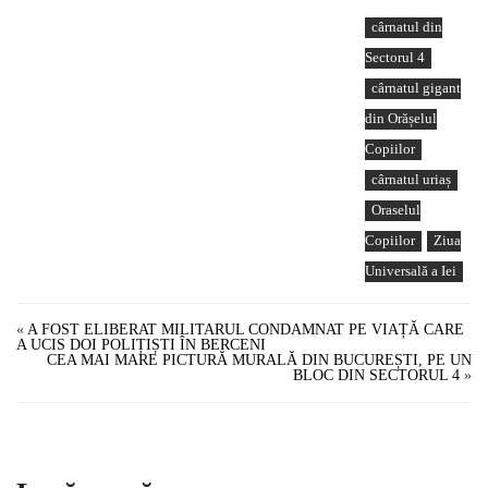
cârnatul din
Sectorul 4
cârnatul gigant
din Orășelul
Copiilor
cârnatul uriaș
Oraselul
Copiilor
Ziua
Universală a Iei
«
A FOST ELIBERAT MILITARUL CONDAMNAT PE VIAȚĂ CARE
A UCIS DOI POLIȚIȘTI ÎN BERCENI
CEA MAI MARE PICTURĂ MURALĂ DIN BUCUREȘTI, PE UN
BLOC DIN SECTORUL 4
»