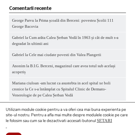
Comentarii recente
George Parvu
la
Prima școală din Berceni: povestea Școlii 111
George Bacovia
Gabriel
la
Cum arăta Calea Șerban Vodă în 1963 și cât de mult s-a
degradat în ultimii ani
Gabriel
la
Cele mai ciudate povesti din Valea Plangerii
Anonim
la
B.I.G. Berceni, magazinul care avea totul sub același
acoperiș
Mariana ciuloan -am lucrat ca asustebta in acel spital xe boli
cronice
la
Ce s-a întâmplat cu Spitalul Clinic de Dermato-
Venerologie de pe Calea Șerban Vodă
Utilizam module cookie pentru a va oferi cea mai buna experienta pe
site-ul nostru.
Pentru a
afla mai multe despre modulele cookie pe care
le folosim sau cum sa le dezactivati accesati butonul
SETARI
Politică privind fișierele cookies
/ Politică de