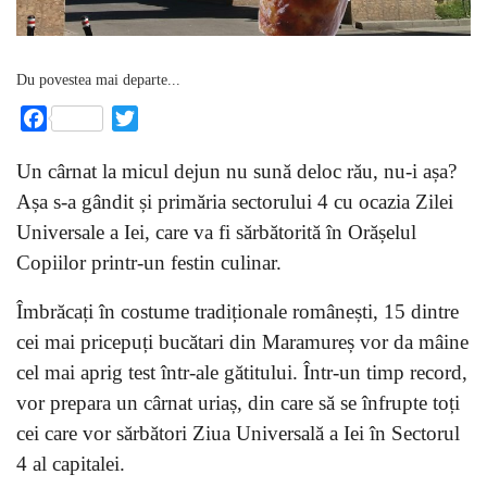
Du povestea mai departe...
Facebook
Twitter
Un cârnat la micul dejun nu sună deloc rău, nu-i așa?
Așa s-a gândit și primăria sectorului 4 cu ocazia Zilei
Universale a Iei, care va fi sărbătorită în Orășelul
Copiilor printr-un festin culinar.
Îmbrăcați în costume tradiționale românești, 15 dintre
cei mai pricepuți bucătari din Maramureș vor da mâine
cel mai aprig test într-ale gătitului. Într-un timp record,
vor prepara un cârnat uriaș, din care să se înfrupte toți
cei care vor sărbători Ziua Universală a Iei în Sectorul
4 al capitalei.