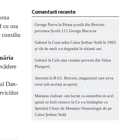
Comentarii recente
 zona
George Parvu
la
Prima școală din Berceni:
d cu ora
povestea Școlii 111 George Bacovia
 consiliu
Gabriel
la
Cum arăta Calea Șerban Vodă în 1963
și cât de mult s-a degradat în ultimii ani
imăria
Gabriel
la
Cele mai ciudate povesti din Valea
recădere
Plangerii
Anonim
la
B.I.G. Berceni, magazinul care avea
rul Dan-
totul sub același acoperiș
rviciilor
Mariana ciuloan -am lucrat ca asustebta in acel
spital xe boli cronice
la
Ce s-a întâmplat cu
Spitalul Clinic de Dermato-Venerologie de pe
Calea Șerban Vodă