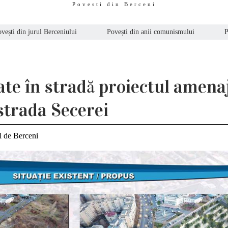
Povesti din Berceni
vești din jurul Berceniului
Povești din anii comunismului
P
te în stradă proiectul amenaj
 strada Secerei
l de Berceni