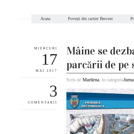
Acasa
Povești din cartier Berceni
Po
Mâine se dezba
MIERCURI
17
parcării de pe
MAI 2017
Scris de
Marilena
, in categoria
Jurna
3
COMENTARII