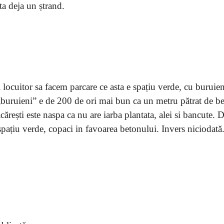
a deja un ștrand.
locuitor sa facem parcare ce asta e spațiu verde, cu buruien
 „buruieni” e de 200 de ori mai bun ca un metru pătrat de b
ăcărești este naspa ca nu are iarba plantata, alei si bancute. 
spațiu verde, copaci in favoarea betonului. Invers niciodată