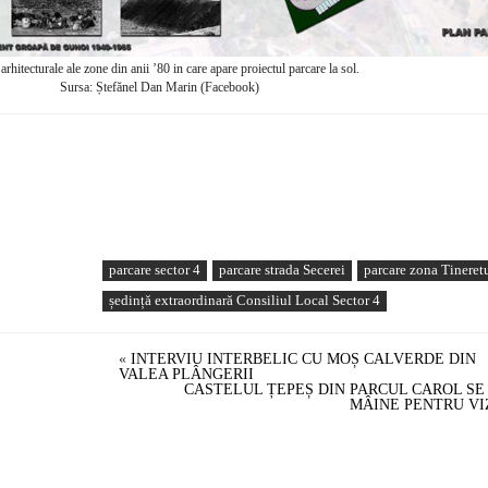
arhitecturale ale zone din anii ’80 in care apare proiectul parcare la sol.
Sursa: Ștefănel Dan Marin (Facebook)
parcare sector 4
parcare strada Secerei
parcare zona Tineret
ședință extraordinară Consiliul Local Sector 4
«
INTERVIU INTERBELIC CU MOȘ CALVERDE DIN
VALEA PLÂNGERII
CASTELUL ȚEPEȘ DIN PARCUL CAROL SE
MÂINE PENTRU VI