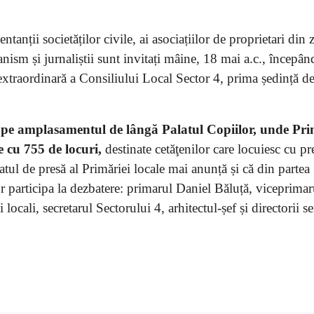
ntanții societăților civile, ai asociațiilor de proprietari din
banism și jurnaliștii sunt invitați mâine, 18 mai a.c., începân
 extraordinară a Consiliului Local Sector 4, prima ședință de
, pe amplasamentul de lângă Palatul Copiilor, unde Pr
 cu 755 de locuri,
destinate cetăţenilor care locuiesc cu p
ul de presă al Primăriei locale mai anunță și că din partea
r participa la dezbatere: primarul Daniel Băluță, viceprima
ocali, secretarul Sectorului 4, arhitectul-șef și directorii se