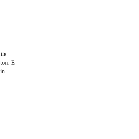
ile
eton. E
Din
.