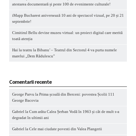
atestarea documentară și peste 100 de evenimente culturale!
iMapp Bucharest aniversează 10 ani de spectacol vizual, pe 20 și 21
septembrie!
Cimitirul Bellu devine muzeu virtual: un proiect digital care merită
toată atenția
Hai la teatru la Bibanu’ – Teatrul din Sectorul 4 va purta numele
marelui „Dem Rădulescu”
Comentarii recente
George Parvu
la
Prima școală din Berceni: povestea Școlii 111
George Bacovia
Gabriel
la
Cum arăta Calea Șerban Vodă în 1963 și cât de mult s-a
degradat în ultimii ani
Gabriel
la
Cele mai ciudate povesti din Valea Plangerii