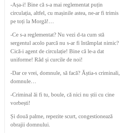
-Așa-i! Bine că s-a mai reglementat puțin
circulația, altfel, cu mașinile astea, ne-ar fi trimis
pe toți la Morgă!…
-Ce s-a reglementat? Nu vezi d-ta cum stă
sergentul acolo parcă nu s-ar fi întâmplat nimic?
Cică-i agent de circulație! Bine că le-a dat
uniforme! Râd și curcile de noi!
-Dar ce vrei, domnule, să facă? Ăștia-s criminali,
domnule…
-Criminal ăi fi tu, boule, că nici nu știi cu cine
vorbești!
Și două palme, repezite scurt, congestionează
obrajii domnului.