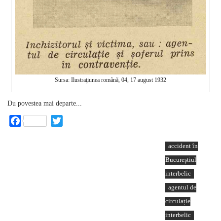
Sursa: Ilustraţiunea română, 04, 17 august 1932
Du povestea mai departe...
Facebook
Twitter
accident în
Bucureștiul
interbelic
agentul de
circulație
interbelic