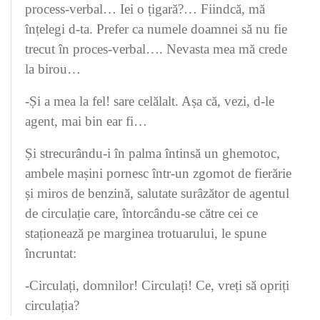
process-verbal… Iei o țigară?… Fiindcă, mă
înțelegi d-ta. Prefer ca numele doamnei să nu fie
trecut în proces-verbal…. Nevasta mea mă crede
la birou…
-Și a mea la fel! sare celălalt. Așa că, vezi, d-le
agent, mai bin ear fi…
Și strecurându-i în palma întinsă un ghemotoc,
ambele mașini pornesc într-un zgomot de fierărie
și miros de benzină, salutate surâzător de agentul
de circulație care, întorcându-se către cei ce
staționează pe marginea trotuarului, le spune
încruntat:
-Circulați, domnilor! Circulați! Ce, vreți să opriți
circulația?