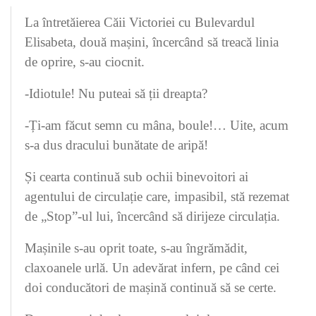
La întretăierea Căii Victoriei cu Bulevardul
Elisabeta, două mașini, încercând să treacă linia
de oprire, s-au ciocnit.
-Idiotule! Nu puteai să ții dreapta?
-Ți-am făcut semn cu mâna, boule!… Uite, acum
s-a dus dracului bunătate de aripă!
Și cearta continuă sub ochii binevoitori ai
agentului de circulație care, impasibil, stă rezemat
de „Stop”-ul lui, încercând să dirijeze circulația.
Mașinile s-au oprit toate, s-au îngrămădit,
claxoanele urlă. Un adevărat infern, pe când cei
doi conducători de mașină continuă să se certe.