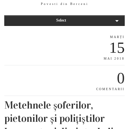
Povesti din Berceni
Select
MARȚI
15
MAI 2018
0
COMENTARII
Metehnele șoferilor,
pietonilor și polițiștilor