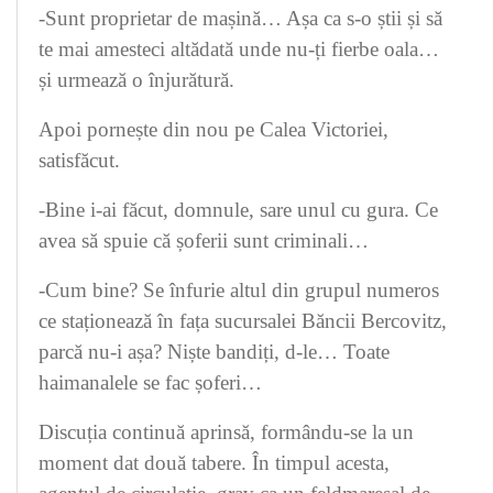
-Sunt proprietar de mașină… Așa ca s-o știi și să
te mai amesteci altădată unde nu-ți fierbe oala…
și urmează o înjurătură.
Apoi pornește din nou pe Calea Victoriei,
satisfăcut.
-Bine i-ai făcut, domnule, sare unul cu gura. Ce
avea să spuie că șoferii sunt criminali…
-Cum bine? Se înfurie altul din grupul numeros
ce staționează în fața sucursalei Băncii Bercovitz,
parcă nu-i așa? Niște bandiți, d-le… Toate
haimanalele se fac șoferi…
Discuția continuă aprinsă, formându-se la un
moment dat două tabere. În timpul acesta,