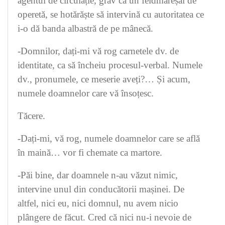
agentul de circulație, grav ca un feldmareșal de
operetă, se hotărăște să intervină cu autoritatea ce
i-o dă banda albastră de pe mânecă.
-Domnilor, dați-mi vă rog carnetele dv. de
identitate, ca să încheiu procesul-verbal. Numele
dv., pronumele, ce meserie aveți?… Și acum,
numele doamnelor care vă însoțesc.
Tăcere.
-Dați-mi, vă rog, numele doamnelor care se află
în maină… vor fi chemate ca martore.
-Păi bine, dar doamnele n-au văzut nimic,
intervine unul din conducătorii mașinei. De
altfel, nici eu, nici domnul, nu avem nicio
plângere de făcut. Cred că nici nu-i nevoie de