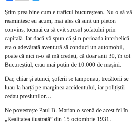
Știm prea bine cum e traficul bucureștean. Nu o să vă
reamintesc eu acum, mai ales că sunt un pieton
convins, tocmai ca să evit stresul șofatului prin
capitală. Iar dacă vă spun că și-n perioada interbelică
era o adevărată aventură să conduci un automobil,
poate că nici n-o să mă credeți, că doar anii 30, în tot
Bucureștiul, erau mai puțin de 10.000 de mașini.
Dar, chiar și atunci, șoferii se tamponau, trecătorii se
luau la harță pe marginea accidentului, iar polițiștii
cedau presiunilor…
Ne povestește Paul B. Marian o scenă de acest fel în
„Realitatea ilustrată” din 15 octombrie 1931.