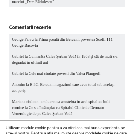
marelui „Dem Rădulescu”
Comentarii recente
George Parvu
la
Prima școală din Berceni: povestea Școlii 111
George Bacovia
Gabriel
la
Cum arăta Calea Șerban Vodă în 1963 și cât de mult s-a
degradat în ultimii ani
Gabriel
la
Cele mai ciudate povesti din Valea Plangerii
Anonim
la
B.I.G. Berceni, magazinul care avea totul sub același
acoperiș
Mariana ciuloan -am lucrat ca asustebta in acel spital xe boli
cronice
la
Ce s-a întâmplat cu Spitalul Clinic de Dermato-
Venerologie de pe Calea Șerban Vodă
Utilizam module cookie pentru a va oferi cea mai buna experienta pe
site-ul nostru.
Pentru a
afla mai multe despre modulele cookie pe care