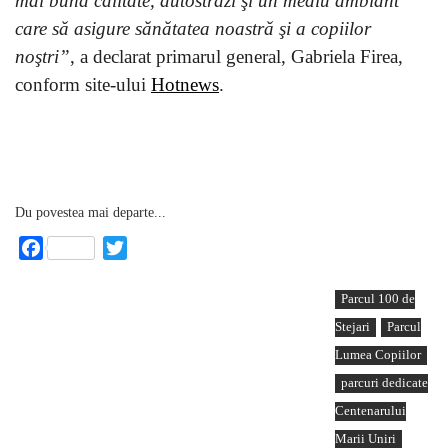
mai bună calitate, autostrăzi şi un mediu ambiant
care să asigure sănătatea noastră şi a copiilor
noştri”
, a declarat primarul general, Gabriela Firea,
conform site-ului
Hotnews
.
Du povestea mai departe...
Facebook
Twitter
Parcul 100 de
Stejari
Parcul
Lumea Copiilor
parcuri dedicate
Centenarului
Marii Uniri