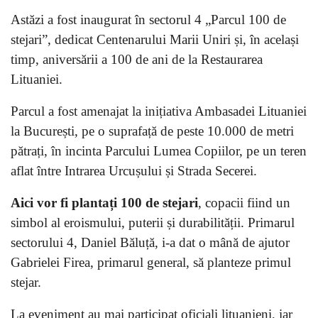
Astăzi a fost inaugurat în sectorul 4 „Parcul 100 de
stejari”, dedicat Centenarului Marii Uniri și, în același
timp, aniversării a 100 de ani de la Restaurarea
Lituaniei.
Parcul a fost amenajat la inițiativa Ambasadei Lituaniei
la București, pe o suprafață de peste 10.000 de metri
pătrați, în incinta Parcului Lumea Copiilor, pe un teren
aflat între Intrarea Urcușului și Strada Secerei.
Aici vor fi plantați 100 de stejari
, copacii fiind un
simbol al eroismului, puterii și durabilității. Primarul
sectorului 4, Daniel Băluță, i-a dat o mână de ajutor
Gabrielei Firea, primarul general, să planteze primul
stejar.
La eveniment au mai participat oficiali lituanieni, iar