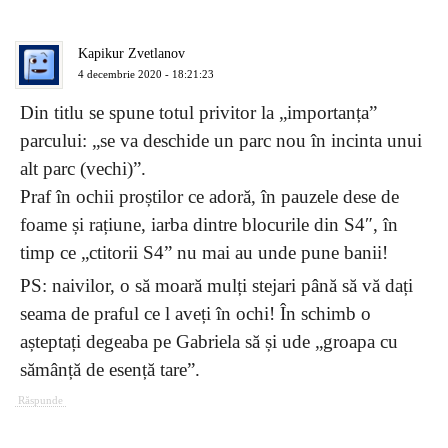
Kapikur Zvetlanov
4 decembrie 2020 - 18:21:23
Din titlu se spune totul privitor la „importanța”
parcului: „se va deschide un parc nou în incinta unui
alt parc (vechi)”.
Praf în ochii proștilor ce adoră, în pauzele dese de
foame și rațiune, iarba dintre blocurile din S4″, în
timp ce „ctitorii S4” nu mai au unde pune banii!
PS: naivilor, o să moară mulți stejari până să vă dați
seama de praful ce l aveți în ochi! În schimb o
așteptați degeaba pe Gabriela să și ude „groapa cu
sămânță de esență tare”.
Răspunde