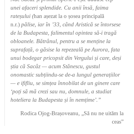
unei afaceri splendide. Cu anii însă, faima
rateșului (
han așezat la o șosea principală
n.r.)
pălise, iar în ’33, când Aristică se întorsese
de la Budapesta, falimentul opintea să-i tragă
obloanele. Bătrânul, pentru a se menține la
suprafață, o găsise la repezeală pe Aurora, fata
unui bodegar pricopsit din Vergului și care, deși
știa că Sacâz — acum Stănescu, gustul
onomastic sub­țiindu-se de-a lungul generațiilor
— e ififliu, se simțea înnobilat de un ginere care
‘poți să mă crezi sau nu, domnule, a studiat
hoteliera la Budapesta și în nemțime’.”
Rodica Ojog-Brașoveanu, „Să nu ne uităm la
ceas”