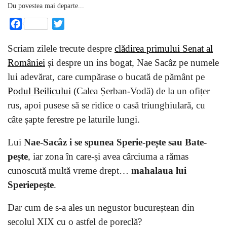
Du povestea mai departe...
Facebook
Twitter
Scriam zilele trecute despre
clădirea primului Senat al
României
și despre un ins bogat, Nae Sacâz pe numele
lui adevărat, care cumpărase o bucată de pământ pe
Podul Beilicului
(Calea Șerban-Vodă) de la un ofițer
rus, apoi pusese să se ridice o casă triunghiulară, cu
câte șapte ferestre pe laturile lungi.
Lui
Nae-Sacâz i se spunea Sperie-pește sau Bate-
pește
, iar zona în care-și avea cârciuma a rămas
cunoscută multă vreme drept…
mahalaua lui
Speriepește
.
Dar cum de s-a ales un negustor bucureștean din
secolul XIX cu o astfel de poreclă?