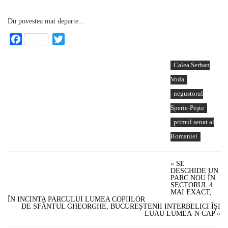
Du povestea mai departe...
Facebook
Twitter
Calea Serban
Voda
negustorul
Sperie-Pește
primul senat al
Romaniei
«
SE
DESCHIDE UN
PARC NOU ÎN
SECTORUL 4.
MAI EXACT,
ÎN INCINTA PARCULUI LUMEA COPIILOR
DE SFÂNTUL GHEORGHE, BUCUREȘTENII INTERBELICI ÎȘI
LUAU LUMEA-N CAP
»