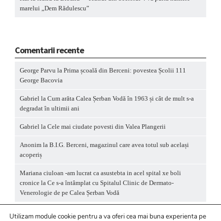
marelui „Dem Rădulescu”
Comentarii recente
George Parvu
la
Prima școală din Berceni: povestea Școlii 111
George Bacovia
Gabriel
la
Cum arăta Calea Șerban Vodă în 1963 și cât de mult s-a
degradat în ultimii ani
Gabriel
la
Cele mai ciudate povesti din Valea Plangerii
Anonim
la
B.I.G. Berceni, magazinul care avea totul sub același
acoperiș
Mariana ciuloan -am lucrat ca asustebta in acel spital xe boli
cronice
la
Ce s-a întâmplat cu Spitalul Clinic de Dermato-
Venerologie de pe Calea Șerban Vodă
Utilizam module cookie pentru a va oferi cea mai buna experienta pe