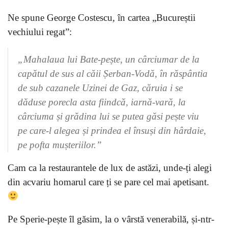
Ne spune George Costescu, în cartea „Bucureștii
vechiului regat”:
„Mahalaua lui Bate-pește, un cârciumar de la
capătul de sus al căii Șerban-Vodă, în răspântia
de sub cazanele Uzinei de Gaz, căruia i se
dăduse porecla asta fiindcă, iarnă-vară, la
cârciuma și grădina lui se putea găsi pește viu
pe care-l alegea și prindea el însuși din hârdaie,
pe pofta mușteriilor.”
Cam ca la restaurantele de lux de astăzi, unde-ți alegi
din acvariu homarul care ți se pare cel mai apetisant.
Pe Sperie-pește îl găsim, la o vârstă venerabilă, și-ntr-