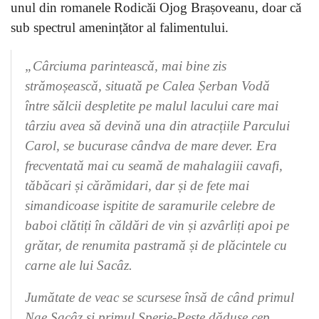
unul din romanele Rodicăi Ojog Brașoveanu, doar că
sub spectrul amenințător al falimentului.
„
Cârciuma parintească, mai bine zis
strămoșească, situată pe Calea Șerban Vodă
între sălcii despletite pe malul lacului care mai
târziu avea să devină una din atracțiile Parcului
Carol, se bucurase cândva de mare dever. Era
frecventată mai cu seamă de mahalagiii cavafi,
tăbăcari și cărămidari, dar și de fete mai
simandicoase ispitite de saramurile celebre de
baboi clătiți în căldări de vin și azvârliți apoi pe
grătar, de renumita pastramă și de plăcintele cu
carne ale lui Sacâz.
Jumătate de veac se scursese însă de când primul
Nae Sacâz și primul Sperie-Pește dăduse cep